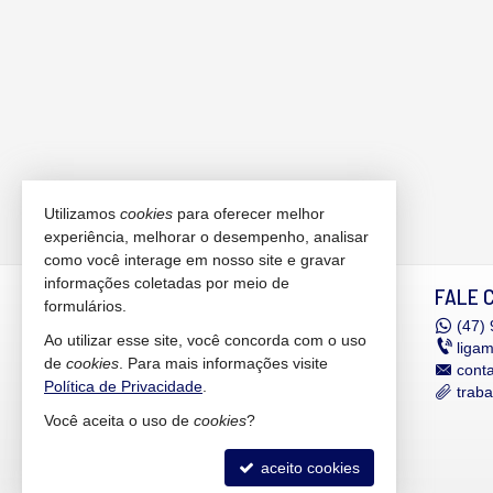
Utilizamos
cookies
para oferecer melhor
experiência, melhorar o desempenho, analisar
como você interage em nosso site e gravar
informações coletadas por meio de
MANHÃES IMÓVEIS
FALE 
formulários.
Rua Expedicionário Holz, nº 550 -
(47)
9
Ao utilizar esse site, você concorda com o uso
sala 306
liga
de
cookies
. Para mais informações visite
Edifício Helbor Dual Offices &
cont
Política de Privacidade
.
Corporate
trab
Bairro América - 89201-740
Você aceita o uso de
cookies
?
Joinville -
SC
mapa google
aceito cookies