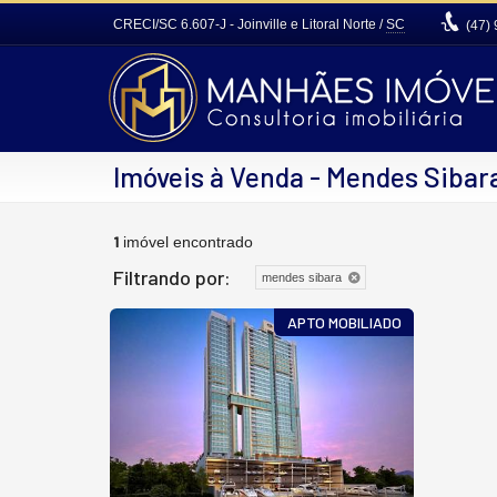
CRECI/SC 6.607-J
- Joinville e Litoral Norte /
SC
(47)
Imóveis à Venda - Mendes Sibar
1
imóvel encontrado
Filtrando por:
mendes sibara
APTO MOBILIADO