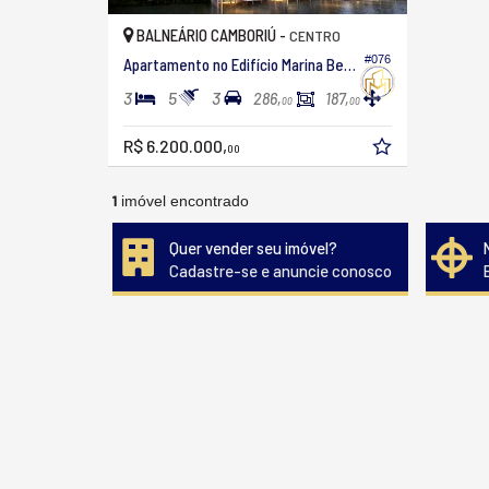
BALNEÁRIO CAMBORIÚ -
CENTRO
#076
Apartamento no Edifício Marina Beach Towers
3
5
3
286,
187,
00
00
R$ 6.200.000,
00
1
imóvel encontrado
Quer vender seu imóvel?
Cadastre-se e anuncie conosco