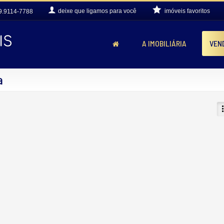
deixe que
ligamos para você
imóveis favoritos
9.9114-7788
A IMOBILIÁRIA
VEN
a