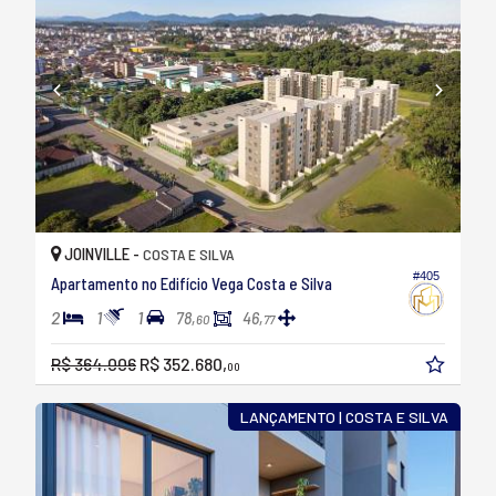
JOINVILLE -
COSTA E SILVA
#405
Apartamento no Edifício Vega Costa e Silva
2
1
1
78,
46,
60
77
R$ 364.006
R$ 352.680,
00
LANÇAMENTO | COSTA E SILVA