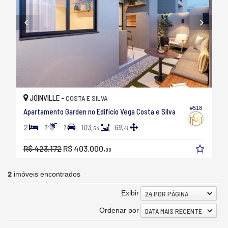
JOINVILLE -
COSTA E SILVA
#518
Apartamento Garden no Edifício Vega Costa e Silva
2
1
1
103,
69,
54
41
R$ 423.172
R$ 403.000,
00
2
imóveis encontrados
Exibir
24 POR PÁGINA
Ordenar por
DATA MAIS RECENTE