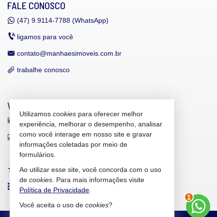
FALE CONOSCO
(47)
9.9114-7788 (WhatsApp)
ligamos para você
contato@manhaesimoveis.com.br
trabalhe conosco
VEJA MAIS
Utilizamos
cookies
para oferecer melhor
receba nosso newsletter
experiência, melhorar o desempenho, analisar
como você interage em nosso site e gravar
indicadores financeiros
informações coletadas por meio de
cadastre seu imóvel
formulários.
Ao utilizar esse site, você concorda com o uso
imóveis favoritos
de
cookies
. Para mais informações visite
mapa de imóveis
Política de Privacidade
.
1
Você aceita o uso de
cookies
?