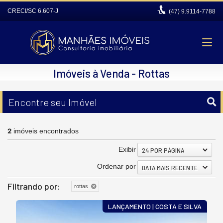
CRECI/SC 6.607-J
(47)
9.9114-7788
Imóveis à Venda - Rottas
Encontre seu Imóvel
2
imóveis encontrados
Exibir
24 POR PÁGINA
Ordenar por
DATA MAIS RECENTE
Filtrando por:
rottas
LANÇAMENTO | COSTA E SILVA