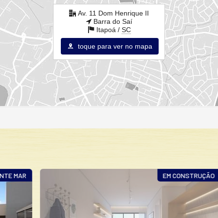
Av. 11 Dom Henrique II
Barra do Saí
Itapoá /
SC
toque para ver no mapa
AR
EM CONSTRUÇÃO