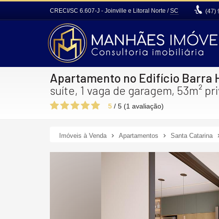
CRECI/SC 6.607-J
- Joinville e Litoral Norte /
SC
(47)
Apartamento no Edifício Barra
suíte, 1 vaga de garagem, 53m² pri
5
/
5
(
1
avaliação)
Imóveis à Venda
Apartamentos
Santa Catarina