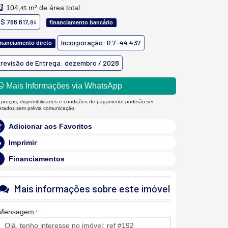
104,
m² de área total
45
$ 766.617,
84
financiamento bancário
Incorporação: R.7-44.437
inanciamento direto
revisão de Entrega: dezembro / 2028
Mais Informações via WhatsApp
 preços, disponibilidades e condições de pagamento poderão ser
terados sem prévia comunicação.
Adicionar aos Favoritos
Imprimir
Financiamentos
Mais informações sobre este imóvel
Mensagem