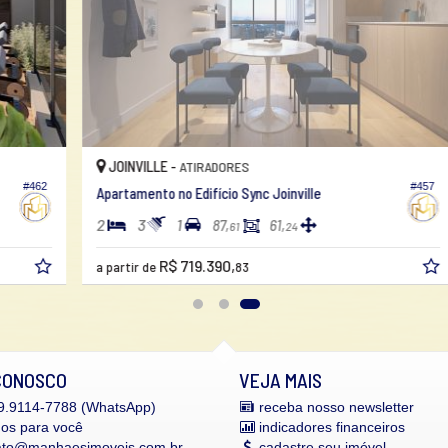
JOINVILLE -
ATIRADORES
2
#457
Apartamento no Edifício Sync Joinville
A
2
3
1
2
87,
61,
61
24
R$ 719.390,
R
a partir de
83
CONOSCO
VEJA MAIS
.9114-7788 (WhatsApp)
receba nosso newsletter
mos para você
indicadores financeiros
ato@manhaesimoveis.com.br
cadastre seu imóvel