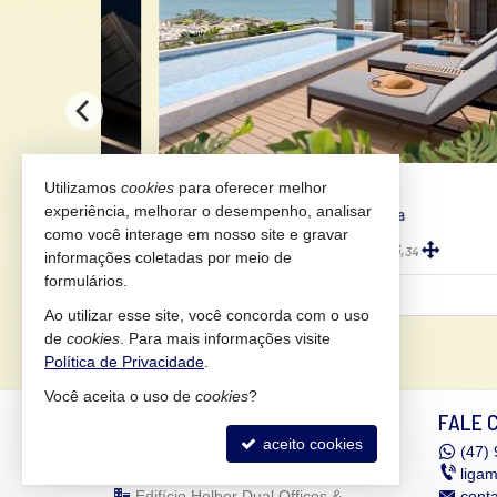
ITAPOÁ -
ITAPEMA DO NORTE
Utilizamos
cookies
para oferecer melhor
#300
#46
experiência, melhorar o desempenho, analisar
Apartamento no Edifício Pedrabella
como você interage em nosso site e gravar
3
3
2
130,
106,
37
34
informações coletadas por meio de
formulários.
R$ 1.579.639,
a partir de
52
Ao utilizar esse site, você concorda com o uso
de
cookies
. Para mais informações visite
Política de Privacidade
.
Você aceita o uso de
cookies
?
MANHÃES IMÓVEIS
FALE 
aceito cookies
Rua Expedicionário Holz, nº 550 -
(47)
9
sala 306
liga
Edifício Helbor Dual Offices &
cont