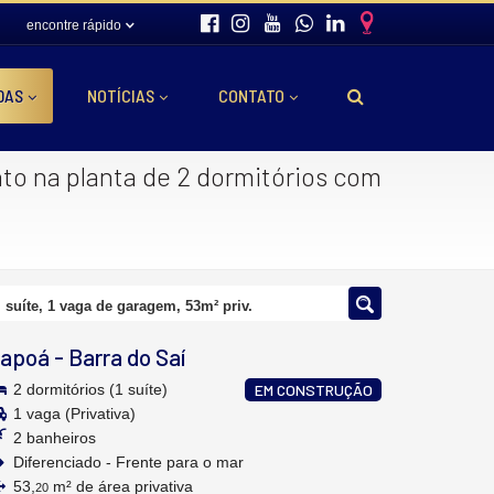
encontre rápido
DAS
NOTÍCIAS
CONTATO
o na planta de 2 dormitórios com
suíte, 1 vaga de garagem, 53m² priv.
tapoá
-
Barra do Saí
2 dormitórios (1 suíte)
EM CONSTRUÇÃO
1 vaga (Privativa)
2 banheiros
Diferenciado - Frente para o mar
53,
m² de área privativa
20