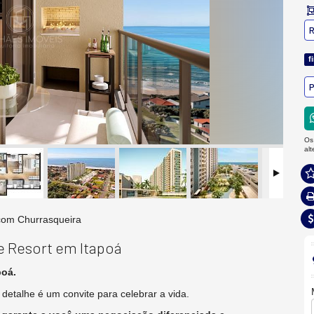
R
f
P
Os
al
om Churrasqueira
e Resort em Itapoá
poá.
etalhe é um convite para celebrar a vida.