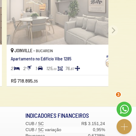
JOINVILLE -
BUCAREIN
#321
partamento no Edifício Vibe 1285
2
1
125,
76,
67
00
$ 718.895,
35
3
INDICADORES
FINANCEIROS
CUB /
SC
R$ 3.151,24
CUB /
SC
variação
0,95%
Poupança
0,6738%