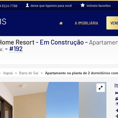
deixe que
ligamos para você
imóveis favoritos
9.9114-7788
A IMOBILIÁRIA
VEN
 Home Resort
- Em Construção
-
Apartament
-
#192
v.
Itapoá
Barra do Saí
Apartamento na planta de 2 dormitórios com 
I