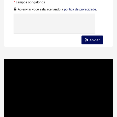
Andar Alto
*
campos obrigatórios
Vista Livre
Ao enviar você está aceitando a
política de privacidade
.
Acabamento em Gesso
Fechadura Eletrônica
Vista Panorâmica
Aceita Pet
Área de Serviço
Living
Sacada com Churrasqueira
enviar
Sala para 2 Ambientes
Cozinha
Sacada Técnica
Banheiro Social
Suíte Standard
Características do Empreendimento
Sala de Jogos
Salão de Festas
Cinema
Piscina
Quadra Esportiva
Espaço Gourmet
Espaço Fitness
Portaria 24h
Medidores Individuais
Captação de Água