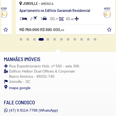
JOINVILLE -
AMÉRICA
#083
Apartamento no Edifício Savannah Residencial
3
2
1
130,
93,
77
46
R$ 750.000
R$ 690.000,
00
MANHÃES IMÓVEIS
Rua Expedicionário Holz, nº 550 - sala 306
Edifício Helbor Dual Offices & Corporate
Bairro América - 89201-740
Joinville -
SC
mapa google
FALE CONOSCO
(47)
9.9114-7788 (WhatsApp)