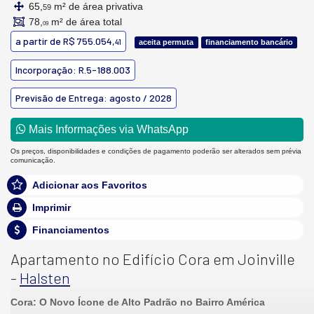
65,
m² de área privativa
59
78,
m² de área total
09
a partir de
R$ 755.054,
41
aceita permuta
financiamento bancário
Incorporação: R.5-188.003
Previsão de Entrega: agosto / 2028
Mais Informações via WhatsApp
Os preços, disponibilidades e condições de pagamento poderão ser alterados sem prévia
comunicação.
Adicionar aos Favoritos
Imprimir
Financiamentos
Apartamento no Edifício Cora em Joinville
-
Halsten
Cora: O Novo Ícone de Alto Padrão no Bairro América