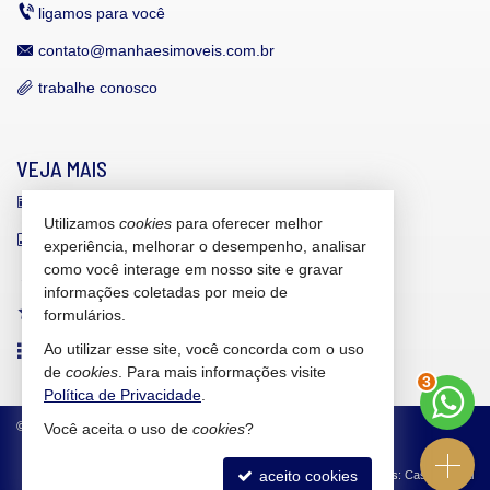
ligamos para você
contato@manhaesimoveis.com.br
trabalhe conosco
VEJA MAIS
receba nosso newsletter
Utilizamos
cookies
para oferecer melhor
indicadores financeiros
experiência, melhorar o desempenho, analisar
como você interage em nosso site e gravar
cadastre seu imóvel
informações coletadas por meio de
imóveis favoritos
formulários.
Ao utilizar esse site, você concorda com o uso
mapa de imóveis
de
cookies
. Para mais informações visite
3
Política de Privacidade
.
©
2026
CRECI/SC 6.607-J
Política de Privacidade
Você aceita o uso de
cookies
?
aceito cookies
Site para imobiliárias
: Castel Digital