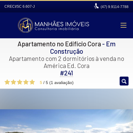
CRECI/SC 6.607-J
(47)
9.9114-7788
Apartamento no Edifício Cora
- Em
Construção
Apartamento com 2 dormitórios à venda no
América Ed. Cora
#241
5
/
5
(
1
avaliação)