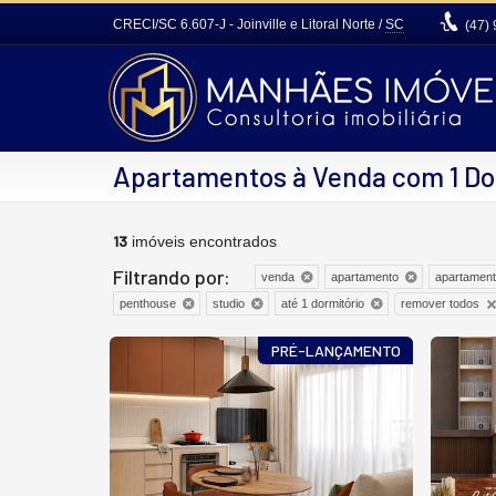
CRECI/SC 6.607-J
- Joinville e Litoral Norte /
SC
(47)
Apartamentos à Venda com 1 Do
13
imóveis encontrados
Filtrando por:
venda
apartamento
apartament
remover todos
penthouse
studio
até 1 dormitório
PRÉ-LANÇAMENTO