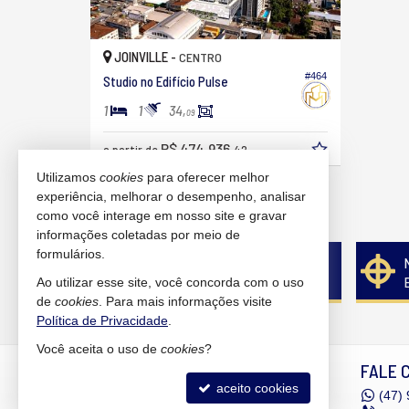
JOINVILLE -
CENTRO
#464
Studio no Edifício Pulse
1
1
34,
09
R$ 474.936,
a partir de
42
Utilizamos
cookies
para oferecer melhor
13
imóveis encontrados
experiência, melhorar o desempenho, analisar
como você interage em nosso site e gravar
(nenhuma avaliação)
informações coletadas por meio de
formulários.
Quer vender seu imóvel?
Cadastre-se e anuncie conosco
Ao utilizar esse site, você concorda com o uso
de
cookies
. Para mais informações visite
Política de Privacidade
.
Você aceita o uso de
cookies
?
MANHÃES IMÓVEIS
FALE 
aceito cookies
Rua Expedicionário Holz, nº 550 -
(47)
9