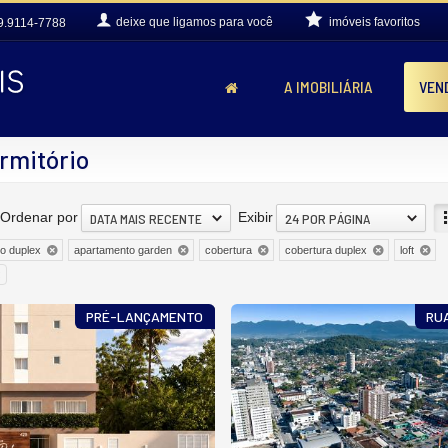
deixe que
ligamos para você
imóveis favoritos
9.9114-7788
A IMOBILIÁRIA
VEN
rmitório
Ordenar por
Exibir
DATA MAIS RECENTE
24 POR PÁGINA
o duplex
apartamento garden
cobertura
cobertura duplex
loft
PRÉ-LANÇAMENTO
RU