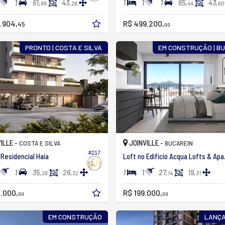
1
1
1
1
61,
43,
65,
43,
89
26
44
60
.904,
R$ 499.200,
45
00
PRONTO | COSTA E SILVA
EM CONSTRUÇÃO | B
ILLE -
JOINVILLE -
COSTA E SILVA
BUCAREIN
#217
 Residencial Haia
Loft no 
1
1
1
35,
26,
27,
19,
26
32
14
31
.000,
R$ 199.000,
00
00
EM CONSTRUÇÃO
LANÇ