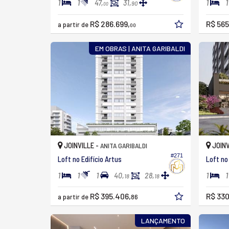
1
1
1
1
47,
31,
90
00
R$ 286.699,
R$ 565
a partir de
00
EM OBRAS | ANITA GARIBALDI
JOINVILLE -
JOINV
ANITA GARIBALDI
#271
Loft no Edifício Artus
Loft no
1
1
1
1
1
40,
28,
18
18
R$ 395.406,
R$ 330
a partir de
86
LANÇAMENTO