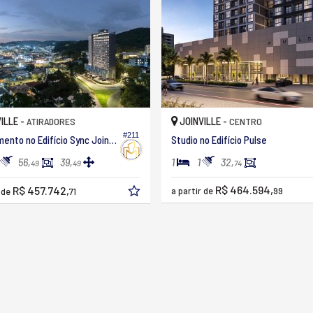
ILLE -
JOINVILLE -
ATIRADORES
CENTRO
#211
Apartamento no Edifício Sync Joinville
Studio no Edifício Pulse
1
1
56,
39,
32,
49
49
74
R$ 464.594,
R$ 457.742,
a partir de
99
r de
71