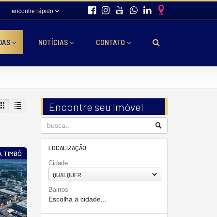
encontre rápido
DAS
NOTÍCIAS
CONTATO
Encontre seu Imóvel
LOCALIZAÇÃO
A TIMBÓ
Cidade
QUALQUER
Bairros
Escolha a cidade...