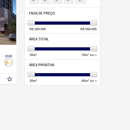
FAIXA DE PREÇO
R$
200.000
R$
550.000
ÁREA TOTAL
30
m²
70
m²
ou +
#166
ÁREA PRIVATIVA
20
m²
40
m²
ou +