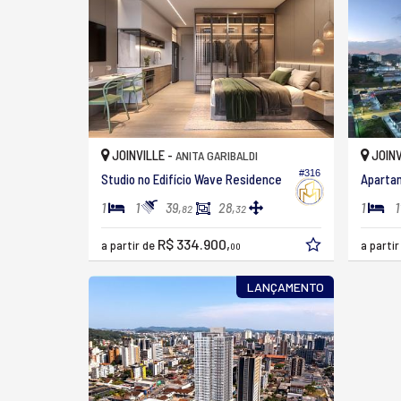
JOINVILLE -
JOINV
ANITA GARIBALDI
#316
Studio no Edifício Wave Residence
1
1
1
1
39,
28,
82
32
R$ 334.900,
a partir de
a parti
00
LANÇAMENTO