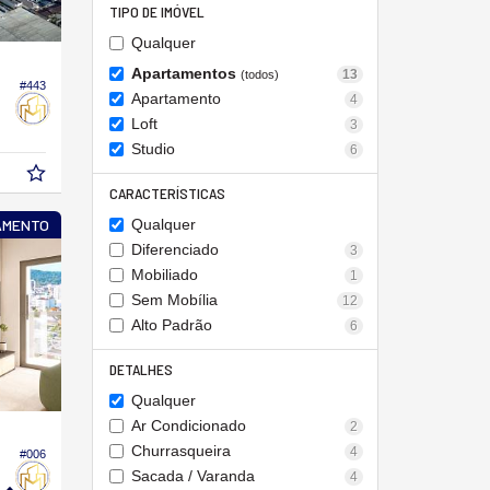
TIPO DE IMÓVEL
Qualquer
Apartamentos
13
(todos)
#443
Apartamento
4
Loft
3
Studio
6
CARACTERÍSTICAS
AMENTO
Qualquer
Diferenciado
3
Mobiliado
1
Sem Mobília
12
Alto Padrão
6
DETALHES
Qualquer
Ar Condicionado
2
Churrasqueira
4
#006
Sacada / Varanda
4