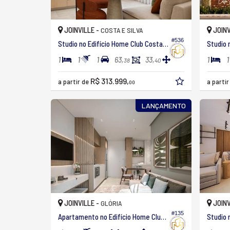
JOINVILLE -
JOINV
COSTA E SILVA
#536
Studio no Edifício Home Club Costa Park
1
1
1
1
1
63,
33,
38
40
R$ 313.999,
a partir de
a parti
00
LANÇAMENTO
JOINVILLE -
JOINV
GLÓRIA
#135
Apartamento no Edifício Home Club Benjamin
Studio 