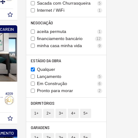
Sacada com Churrasqueira
5
Internet / WiFi
1
NEGOCIAÇÃO
UCAREIN
aceita permuta
1
financiamento bancário
12
minha casa minha vida
9
ESTÁGIO DA OBRA
Qualquer
Lançamento
5
Em Construção
6
Pronto para morar
2
#209
Edifício Acqua Lofts & Apartments
DORMITÓRIOS
1+
2+
3+
4+
5+
GARAGENS
AMENTO
1+
2+
3+
4+
5+