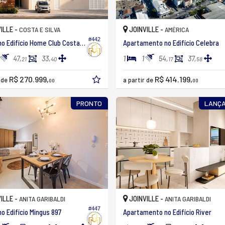
ILLE -
JOINVILLE -
COSTA E SILVA
AMÉRICA
#442
Studio no Edifício Home Club Costa Park
Apartamento no Edifício Celebra
1
1
47,
33,
54,
37,
21
40
17
58
R$ 270.999,
R$ 414.199,
r de
a partir de
00
00
PRONTO
LANÇ
ILLE -
JOINVILLE -
ANITA GARIBALDI
ANITA GARIBALDI
#447
no Edifício Mingus 897
Apartamento no Edifício River