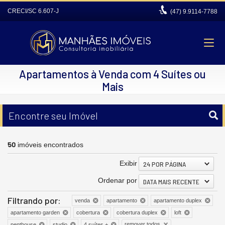
CRECI/SC 6.607-J
(47)
9.9114-7788
Apartamentos à Venda com 4 Suítes ou
Mais
Encontre seu Imóvel
50
imóveis encontrados
Exibir
24 POR PÁGINA
Ordenar por
DATA MAIS RECENTE
Filtrando por:
venda
apartamento
apartamento duplex
apartamento garden
cobertura
cobertura duplex
loft
remover todos
penthouse
studio
4 suítes +