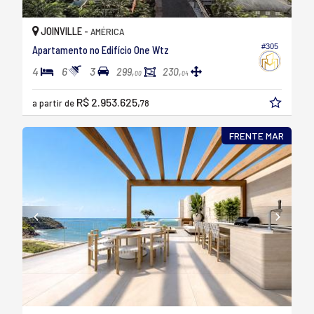
JOINVILLE -
AMÉRICA
#305
Apartamento no Edifício One Wtz
4
6
3
299,
230,
00
04
R$ 2.953.625,
a partir de
78
FRENTE MAR