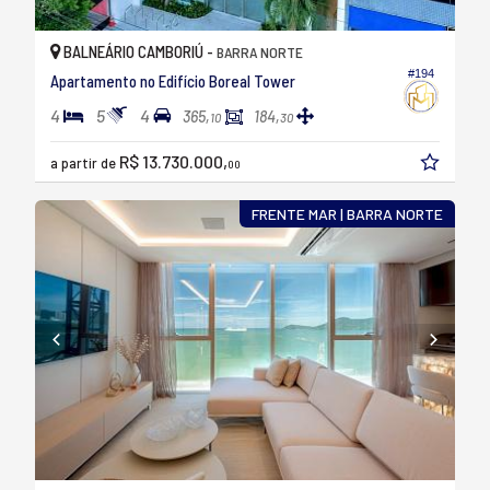
BALNEÁRIO CAMBORIÚ -
BARRA NORTE
#194
Apartamento no Edifício Boreal Tower
4
5
4
365,
184,
10
30
R$ 13.730.000,
a partir de
00
FRENTE MAR | BARRA NORTE