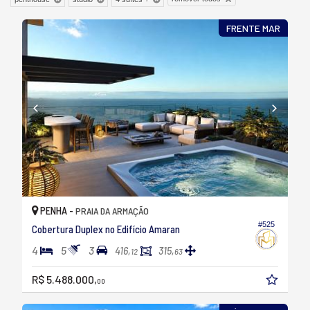
FRENTE MAR
PENHA -
PRAIA DA ARMAÇÃO
#525
Cobertura Duplex no Edifício Amaran
4
5
3
416,
315,
12
63
R$ 5.488.000,
00