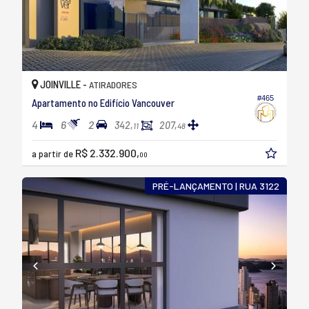
JOINVILLE -
ATIRADORES
#465
Apartamento no Edifício Vancouver
4
6
2
342,
207,
11
48
R$ 2.332.900,
a partir de
00
PRÉ-LANÇAMENTO | RUA 3122