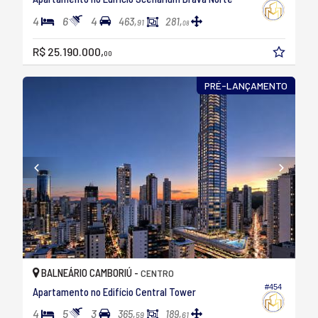
4
6
4
463,
281,
91
08
R$ 25.190.000,
00
PRÉ-LANÇAMENTO
BALNEÁRIO CAMBORIÚ -
CENTRO
#454
Apartamento no Edifício Central Tower
4
5
3
365,
189,
59
61