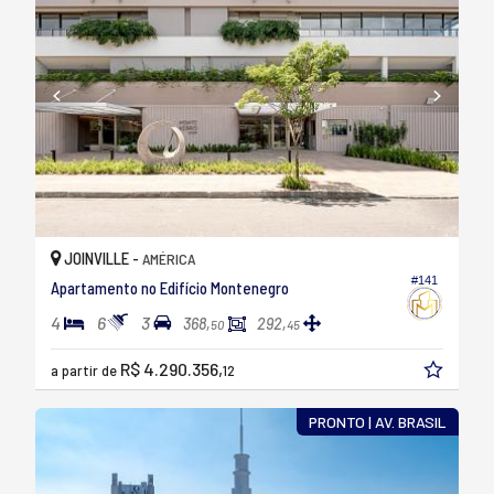
JOINVILLE -
AMÉRICA
#141
Apartamento no Edifício Montenegro
4
6
3
368,
292,
50
45
R$ 4.290.356,
a partir de
12
PRONTO | AV. BRASIL