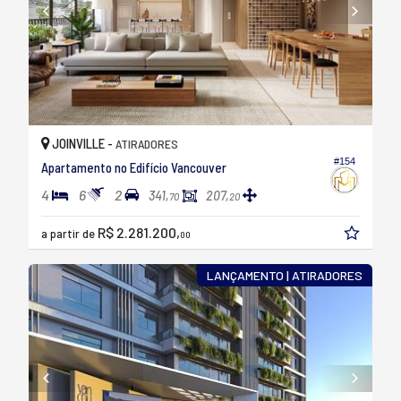
JOINVILLE -
ATIRADORES
#154
Apartamento no Edifício Vancouver
4
6
2
341,
207,
70
20
R$ 2.281.200,
a partir de
00
LANÇAMENTO | ATIRADORES