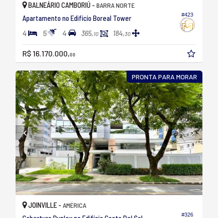
BALNEÁRIO CAMBORIÚ -
BARRA NORTE
#423
Apartamento no Edifício Boreal Tower
4
5
4
365,
184,
10
30
R$ 16.170.000,
00
PRONTA PARA MORAR
JOINVILLE -
AMÉRICA
#326
Cobertura Duplex no Edifício Costa Del Sol