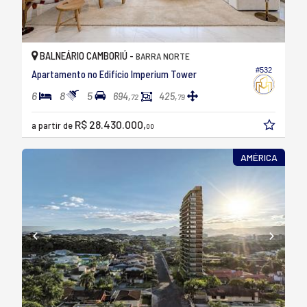
BALNEÁRIO CAMBORIÚ -
BARRA NORTE
#532
Apartamento no Edifício Imperium Tower
6
8
5
694,
425,
72
79
R$ 28.430.000,
a partir de
00
AMÉRICA