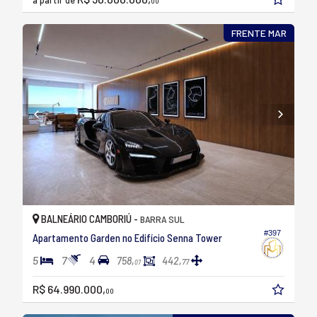
00
FRENTE MAR
BALNEÁRIO CAMBORIÚ -
BARRA SUL
#397
Apartamento Garden no Edifício Senna Tower
5
7
4
758,
442,
77
07
R$ 64.990.000,
00