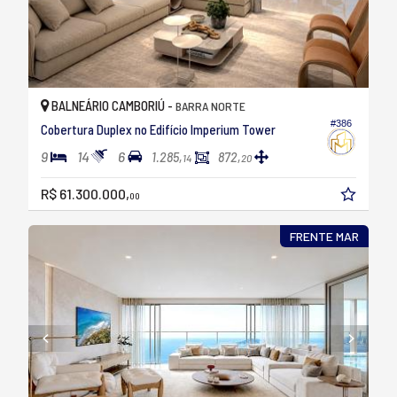
BALNEÁRIO CAMBORIÚ -
BARRA NORTE
#386
Cobertura Duplex no Edifício Imperium Tower
9
14
6
1.285,
872,
14
20
R$ 61.300.000,
00
FRENTE MAR