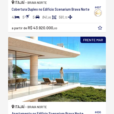
ITAJAÍ -
BRAVA NORTE
#497
Cobertura Duplex no Edifício Scenarium Brava Norte
4
5
5
841,
591,
95
73
R$ 43.920.000,
a partir de
00
FRENTE MAR
ITAJAÍ -
BRAVA NORTE
#496
Apartamento no Edifício Scenarium Brava Norte