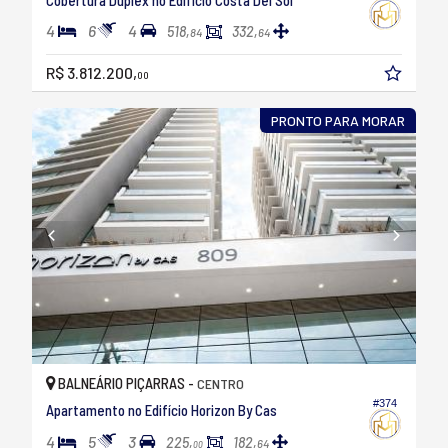
4
6
4
518,
332,
84
64
R$ 3.812.200,
00
PRONTO PARA MORAR
BALNEÁRIO PIÇARRAS -
CENTRO
#374
Apartamento no Edifício Horizon By Cas
4
5
3
225,
182,
64
00