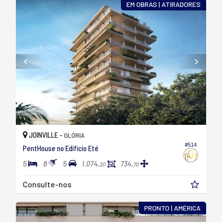
EM OBRAS | ATIRADORES
JOINVILLE -
GLÓRIA
#514
PentHouse no Edifício Eté
5
8
5
1.074,
734,
20
70
Consulte-nos
PRONTO | AMÉRICA