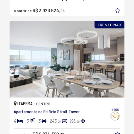
R$ 3.923.524,
a partir de
94
FRENTE MAR
ITAPEMA -
CENTRO
#458
Apartamento no Edifício Strait Tower
4
5
3
245,
198,
00
00
R$ 6.874.360,