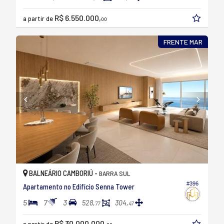
R$ 6.550.000,
a partir de
00
FRENTE MAR
BALNEÁRIO CAMBORIÚ -
BARRA SUL
#396
Apartamento no Edifício Senna Tower
5
7
3
528,
304,
77
47
R$ 30.000.000,
a partir de