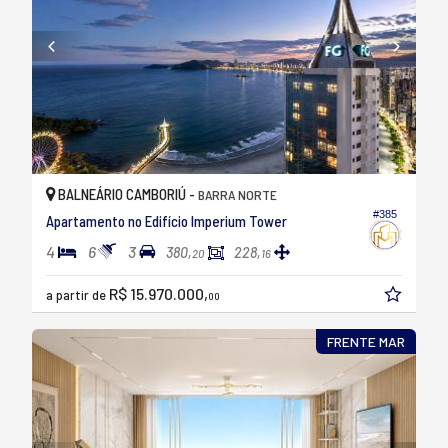
BALNEÁRIO CAMBORIÚ -
BARRA NORTE
#385
Apartamento no Edifício Imperium Tower
4
6
3
380,
228,
20
16
R$ 15.970.000,
a partir de
00
FRENTE MAR