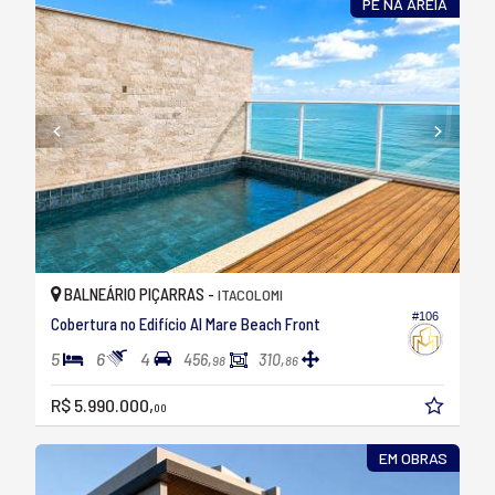
PÉ NA AREIA
BALNEÁRIO PIÇARRAS -
ITACOLOMI
#106
Cobertura no Edifício Al Mare Beach Front
5
6
4
456,
310,
98
86
R$ 5.990.000,
00
EM OBRAS