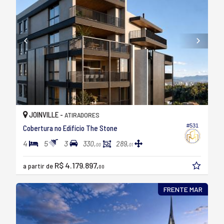
JOINVILLE -
ATIRADORES
#531
Cobertura no Edifício The Stone
4
5
3
330,
289,
00
01
R$ 4.179.897,
a partir de
00
FRENTE MAR