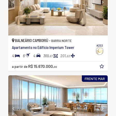
BALNEÁRIO CAMBORIÚ -
BARRA NORTE
#253
Apartamento no Edifício Imperium Tower
4
6
4
369,
201,
67
83
R$ 15.670.000,
a partir de
00
FRENTE MAR