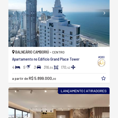
BALNEÁRIO CAMBORIÚ -
CENTRO
#080
Apartamento no Edifício Grand Place Tower
4
5
3
316,
170,
54
42
R$ 5.899.000,
a partir de
00
LANÇAMENTO | ATIRADORES