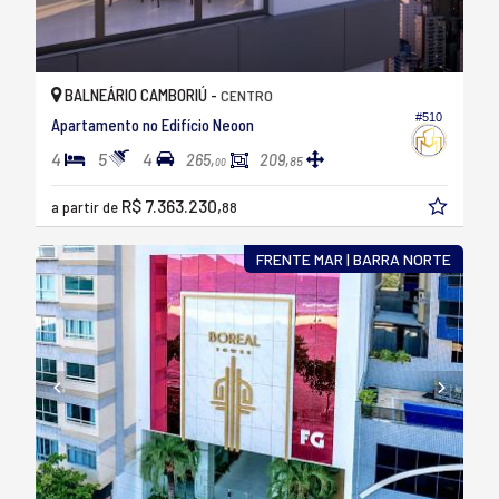
BALNEÁRIO CAMBORIÚ -
CENTRO
#510
Apartamento no Edifício Neoon
4
5
4
265,
209,
85
00
R$ 7.363.230,
a partir de
88
FRENTE MAR | BARRA NORTE