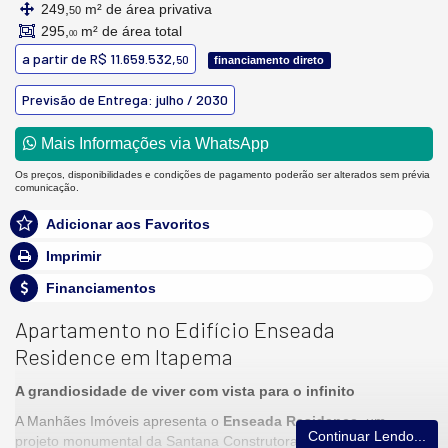
249,
m² de área privativa
50
295,
m² de área total
00
a partir de
R$ 11.659.532,
50
financiamento direto
Previsão de Entrega: julho / 2030
Mais Informações via WhatsApp
Os preços, disponibilidades e condições de pagamento poderão ser alterados sem prévia
comunicação.
Adicionar aos Favoritos
Imprimir
Financiamentos
Apartamento no Edifício Enseada
Residence em Itapema
A grandiosidade de viver com vista para o infinito
A Manhães Imóveis apresenta o
Enseada Residence
, um
Continuar Lendo...
projeto monumental da Santana Construtora na desejada Meia