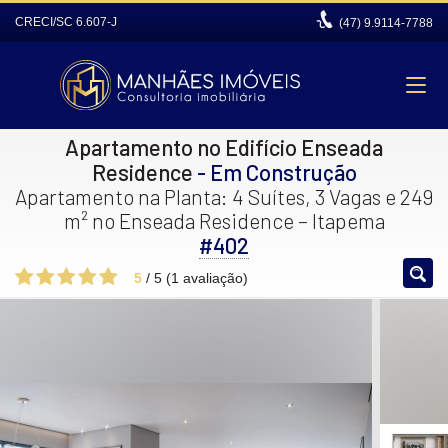
CRECI/SC 6.607-J
(47)
9.9114-7788
Apartamento no Edifício Enseada
Residence
- Em Construção
Apartamento na Planta: 4 Suítes, 3 Vagas e 249
m² no Enseada Residence – Itapema
#402
5
/
5
(
1
avaliação)