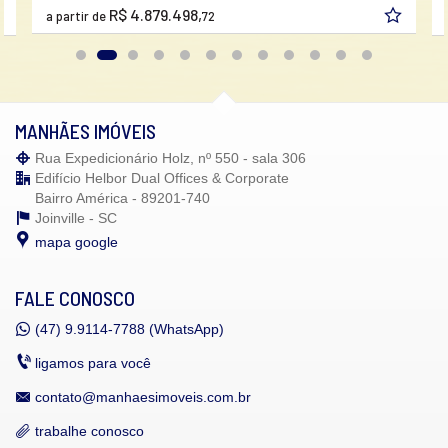
Hall Decorado e Mobiliado
R$ 4.879.498,
a partir de
72
Infra para Veículos Elétricos
Heliponto
Lounge
Acessibilidade para PNE
Hidromassagem
MANHÃES IMÓVEIS
Endereço:
Rua 219
Rua Expedicionário Holz, nº 550 - sala 306
Meia Praia
Edifício Helbor Dual Offices & Corporate
Itapema /
SC
Bairro América - 89201-740
ver mapa abaixo
Joinville -
SC
mapa google
FALE CONOSCO
(47)
9.9114-7788 (WhatsApp)
ligamos para você
contato@manhaesimoveis.com.br
trabalhe conosco