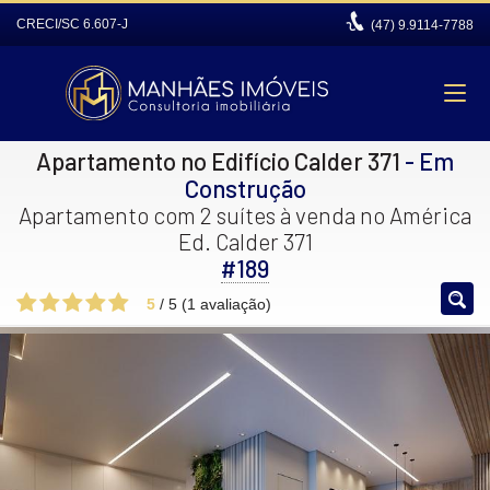
CRECI/SC 6.607-J
(47)
9.9114-7788
Apartamento no Edifício Calder 371
- Em
Construção
Apartamento com 2 suítes à venda no América
Ed. Calder 371
#189
5
/
5
(
1
avaliação)