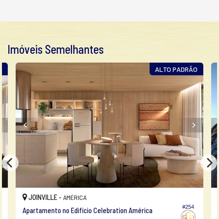
Imóveis Semelhantes
A
ALTO PADRÃO
JOINVILLE -
AMÉRICA
#254
Apartamento no Edifício Celebration América