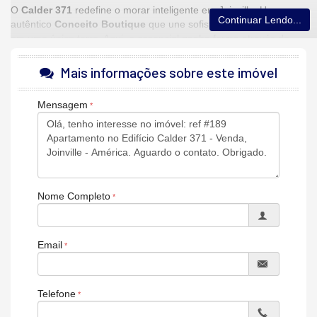
O
Calder 371
redefine o morar inteligente em Joinville. Um
Continuar Lendo...
autêntico
Conceito Boutique
que une sofisticação e propósito
em uma única torre. Aqui, o essencial ganha forma através de
materiais rigorosamente selecionados e espaços que privilegiam
o seu bem estar.
Mais informações sobre este imóvel
Destaques:
Piscina exclusiva, Espaços Gourmet e Delivery
Room.
Mensagem
Diferencial:
Conveniência e conforto aliados à melhor
localização do bairro América.
A verdadeira sofisticação é viver com comodidade.
📲
Fale com a Manhães Imóveis e descubra o seu novo
refúgio.
Nome Completo
Clique Aqui e Receba o Book Digital
(Imagens meramente ilustrativas. Valores e disponibilidade
Email
sujeitos a alteração).
Características do Imóvel
Telefone
Aquecimento de Água
Churrasqueira