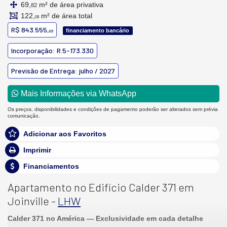
69,
m² de área privativa
82
122,
m² de área total
08
R$ 843.555,
financiamento bancário
03
Incorporação: R.5-173.330
Previsão de Entrega: julho / 2027
Mais Informações via WhatsApp
Os preços, disponibilidades e condições de pagamento poderão ser alterados sem prévia
comunicação.
Adicionar aos Favoritos
Imprimir
Financiamentos
Apartamento no Edifício Calder 371 em
Joinville -
LHW
Calder 371 no América — Exclusividade em cada detalhe