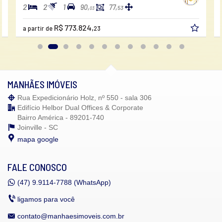
2
2
1
90,
77,
53
03
R$ 773.824,
a partir de
23
MANHÃES IMÓVEIS
Rua Expedicionário Holz, nº 550 - sala 306
Edifício Helbor Dual Offices & Corporate
Bairro América - 89201-740
Joinville -
SC
mapa google
FALE CONOSCO
(47)
9.9114-7788 (WhatsApp)
ligamos para você
contato@manhaesimoveis.com.br