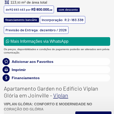
113,
m² de área total
93
R$ 600.000,
de
R$ 693.463
por
com desconto
00
Incorporação: R.2-183.338
financiamento bancário
Previsão de Entrega: dezembro / 2026
Mais Informações via WhatsApp
Os preços, disponibilidades e condições de pagamento poderão ser alterados sem prévia
comunicação.
Adicionar aos Favoritos
Imprimir
Financiamentos
Apartamento Garden no Edifício Viplan
Glória em Joinville -
Viplan
VIPLAN GLÓRIA: CONFORTO E MODERNIDADE NO
CORAÇÃO DO GLÓRIA