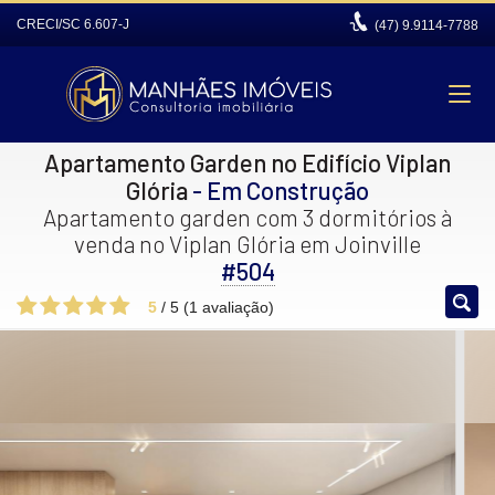
CRECI/SC 6.607-J
(47)
9.9114-7788
Apartamento Garden no Edifício Viplan
Glória
- Em Construção
Apartamento garden com 3 dormitórios à
venda no Viplan Glória em Joinville
#504
5
/
5
(
1
avaliação)