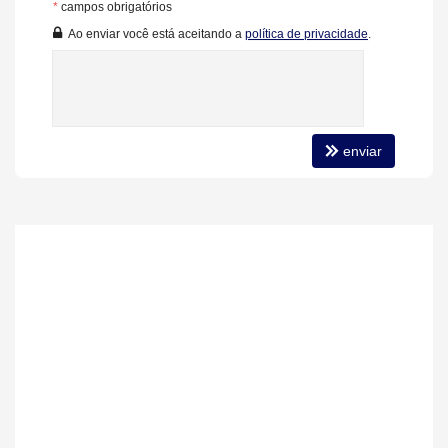
*
campos obrigatórios
Área de Serviço
Living
Ao enviar você está aceitando a
política de privacidade
.
Sacada com Churrasqueira
Sala
Terraço
Cozinha
Sacada Técnica
Banheiro Social
enviar
Suíte Standard
Características do Empreendimento
Sala de Jogos
Salão de Festas
Piscina
Espaço Fitness
Portaria 24h
Medidores Individuais
Captação de Água
Portão Eletrônico
Brinquedoteca
Pet Care
Automação Predial
Bicicletário
Câmeras de Segurança
Gás Central