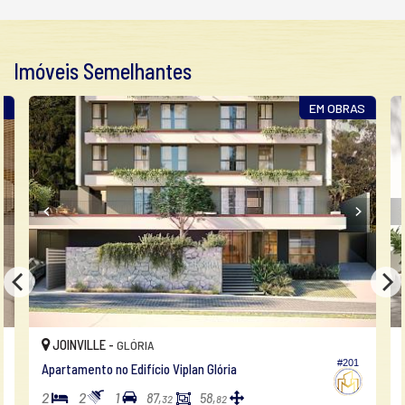
Imóveis Semelhantes
S
EM OBRAS
JOINVILLE -
GLÓRIA
#201
Apartamento no Edifício Viplan Glória
2
2
1
87,
58,
32
82