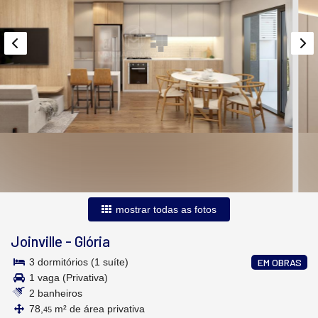
mostrar todas as fotos
Joinville
-
Glória
3 dormitórios (1 suíte)
EM OBRAS
1 vaga (Privativa)
2 banheiros
78,
m² de área privativa
45