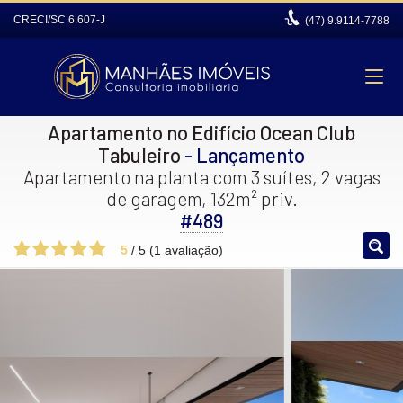
CRECI/SC 6.607-J
(47)
9.9114-7788
Apartamento no Edifício Ocean Club
Tabuleiro
- Lançamento
Apartamento na planta com 3 suítes, 2 vagas
de garagem, 132m² priv.
#489
5
/
5
(
1
avaliação)