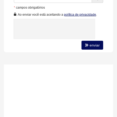
Piso Vinílico
Infra para Ar Split
*
campos obrigatórios
Andar Alto
Ao enviar você está aceitando a
política de privacidade
.
Vista Livre
Vista Mar
Acabamento em Gesso
Fechadura Eletrônica
Vista Panorâmica
Aceita Pet
Área de Serviço
enviar
Living
Sacada com Churrasqueira
Sala para 2 Ambientes
Cozinha
Espaço Gourmet
Lavabo
Sacada Técnica
Suíte Master
Suíte Standard
Características do Empreendimento
Bar
Gerador
Sala de Jogos
Salão de Festas