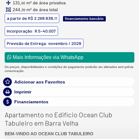
131,
m² de área privativa
60
244,
m² de área total
39
a partir de
R$ 2.268.838,
17
financiamento bancário
Incorporação: R.5-40.007
Previsão de Entrega: novembro / 2028
Mais Informações via WhatsApp
Os preços, disponibilidades e condições de pagamento poderão ser alterados sem prévia
comunicação.
Adicionar aos Favoritos
Imprimir
Financiamentos
Apartamento no Edifício Ocean Club
Tabuleiro em Barra Velha
BEM-VINDO AO OCEAN CLUB TABULEIRO