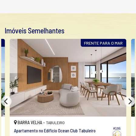
Acessibilidade para PNE
Endereço:
Av. Avelino José Borges
Tabuleiro
Imóveis Semelhantes
Barra Velha /
SC
ver mapa abaixo
R
FRENTE PARA O MAR
BARRA VELHA -
TABULEIRO
#186
Apartamento no Edifício Ocean Club Tabuleiro