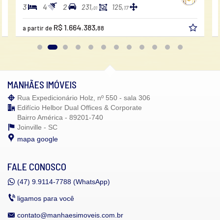
3
4
2
231,
125,
17
01
R$ 1.664.383,
a partir de
88
MANHÃES IMÓVEIS
Rua Expedicionário Holz, nº 550 - sala 306
Edifício Helbor Dual Offices & Corporate
Bairro América - 89201-740
Joinville -
SC
mapa google
FALE CONOSCO
(47)
9.9114-7788 (WhatsApp)
ligamos para você
contato@manhaesimoveis.com.br