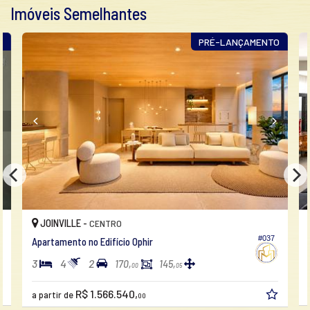
Imóveis Semelhantes
R
PRÉ-LANÇAMENTO
JOINVILLE -
CENTRO
#037
Apartamento no Edifício Ophir
3
4
2
170,
145,
00
05
R$ 1.566.540,
a partir de
00