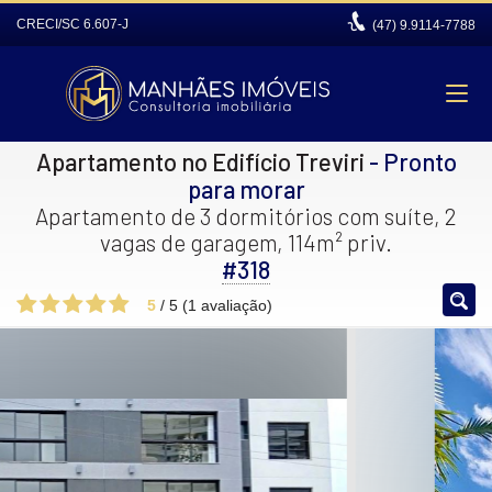
CRECI/SC 6.607-J
(47)
9.9114-7788
Apartamento no Edifício Treviri
- Pronto
para morar
Apartamento de 3 dormitórios com suíte, 2
vagas de garagem, 114m² priv.
#318
5
/
5
(
1
avaliação)