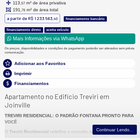
113,
m² de área privativa
57
191,
m² de área total
76
a partir de
R$ 1.233.563,
40
financiamento bancário
financiamento direto
aceita veículo
Mais Informações via WhatsApp
Os preços, disponibilidades e condições de pagamento poderão ser alterados sem prévia
comunicação.
Adicionar aos Favoritos
Imprimir
Financiamentos
Apartamento no Edifício Treviri em
Joinville
TREVIRI RESIDENCIAL: O PADRÃO FONTANA PRONTO PARA
VOCÊ
Continuar Lendo...
O
Treviri Residencial
redefine o conceito de morar bem no
Centro de Joinville. Entregue em dezembro de 2025, este