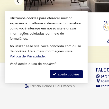
JOINVILLE -
AMÉRICA
Utilizamos
cookies
para oferecer melhor
#214
#40
experiência, melhorar o desempenho, analisar
Apartamento no Edifício Calder 371
como você interage em nosso site e gravar
3
4
2
199,
120,
32
54
informações coletadas por meio de
formulários.
R$ 1.539.290,
a partir de
08
Ao utilizar esse site, você concorda com o uso
de
cookies
. Para mais informações visite
Política de Privacidade
.
Você aceita o uso de
cookies
?
MANHÃES IMÓVEIS
FALE 
aceito cookies
Rua Expedicionário Holz, nº 550 -
(47)
9
sala 306
liga
Edifício Helbor Dual Offices &
cont
Corporate
trab
Bairro América - 89201-740
Joinville -
SC
mapa google