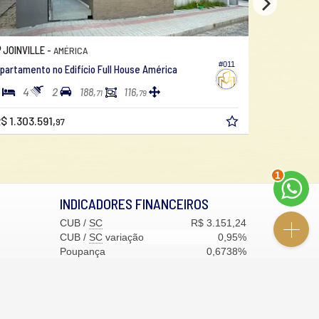
JOINVILLE -
JOINVILL
AMÉRICA
#011
partamento no Edifício Full House América
Apartamento
4
2
3
4
188,
116,
71
79
$ 1.303.591,
97
a partir de
2
INDICADORES
FINANCEIROS
CUB /
SC
R$ 3.151,24
CUB /
SC
variação
0,95%
Poupança
0,6738%
Dólar Comercial
R$ 5,09
Euro
R$ 5,88