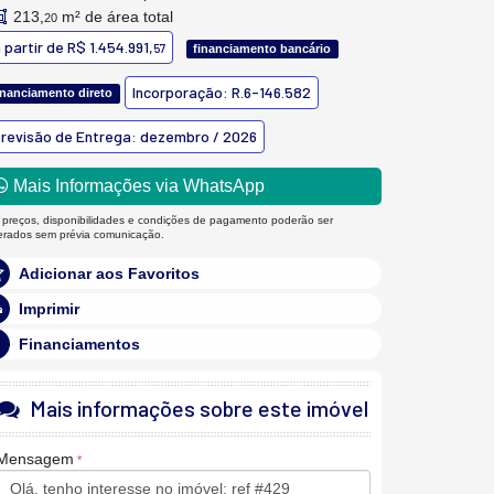
213,
m² de área total
20
 partir de
R$ 1.454.991,
57
financiamento bancário
Incorporação: R.6-146.582
inanciamento direto
revisão de Entrega: dezembro / 2026
Mais Informações via WhatsApp
 preços, disponibilidades e condições de pagamento poderão ser
terados sem prévia comunicação.
Adicionar aos Favoritos
Imprimir
Financiamentos
Mais informações sobre este imóvel
Mensagem