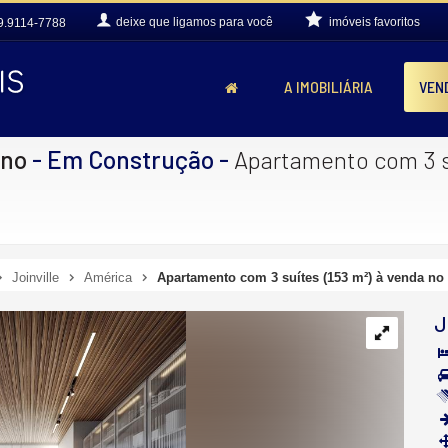
deixe que
ligamos para você
imóveis favoritos
9.9114-7788
A IMOBILIÁRIA
VEN
ino
- Em Construção
-
Apartamento com 3 su
Joinville
América
Apartamento com 3 suítes (153 m²) à venda no 
J