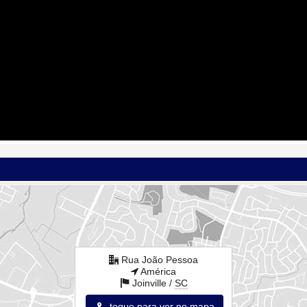
Rua João Pessoa
América
Joinville /
SC
toque para ver no mapa