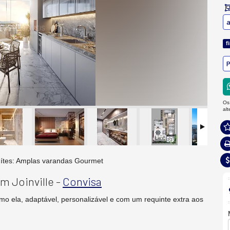
a
f
P
Os
al
Living
m Joinville -
Convisa
mo ela, adaptável, personalizável e com um requinte extra aos