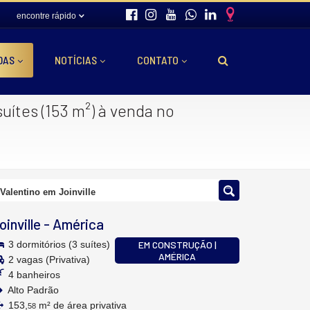
encontre rápido
DAS
NOTÍCIAS
CONTATO
ítes (153 m²) à venda no
Valentino em Joinville
oinville
-
América
3 dormitórios (3 suítes)
EM CONSTRUÇÃO |
AMÉRICA
2 vagas (Privativa)
4 banheiros
Alto Padrão
153,
m² de área privativa
58