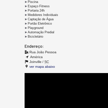
Piscina
Espaço Fitness
Portaria 24h
Medidores Individuais
Captação de Água
Portão Eletrônico
Playground
Automação Predial
Bicicletário
Endereço:
Rua João Pessoa
América
Joinville /
SC
ver mapa abaixo