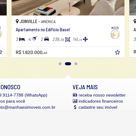
JOINVILLE -
AMÉRICA
1
#215
Apartamento no Edifício Basel
A
3
4
2
3
239,
141,
38
08
R
R$ 1.620.000,
00
CONOSCO
VEJA MAIS
.9114-7788 (WhatsApp)
receba nosso newsletter
mos para você
indicadores financeiros
ato@manhaesimoveis.com.br
cadastre seu imóvel
alhe conosco
mapa de imóveis