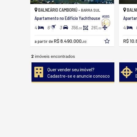
BALNEÁRIO CAMBORIÚ -
BALNE
BARRA SUL
#085
Apartamento no Edifício Yachthouse
Apartam
4
6
3
4
356,
261,
00
00
R$ 8.490.000,
R$ 10.
a partir de
00
2
imóveis encontrados
Quer vender seu imóvel?
Cadastre-se e anuncie conosco