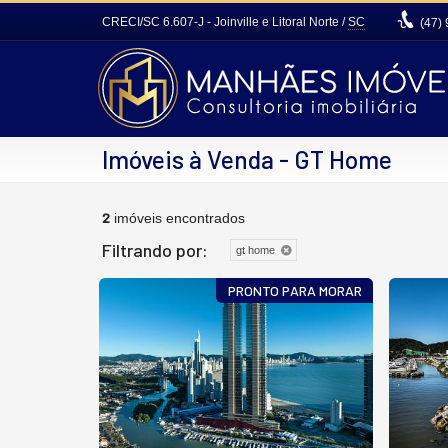
CRECI/SC 6.607-J
- Joinville e Litoral Norte /
SC
(47)
Imóveis à Venda - GT Home
2
imóveis encontrados
Filtrando por:
gt home
PRONTO PARA MORAR