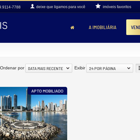
deixe que
ligamos para você
imóveis favoritos
9.9114-7788
A IMOBILIÁRIA
VEN
Ordenar por
Exibir
DATA MAIS RECENTE
24 POR PÁGINA
APTO MOBILIADO