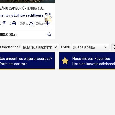
ÁRIO CAMBORIÚ -
BARRA SUL
#441
ento no Edifício Yachthouse
6
3
356,
261,
00
00
890.000,
00
Ordenar por
Exibir
DATA MAIS RECENTE
24 POR PÁGINA
Não encontrou o que procurava?
Meus imóveis Favoritos
Entre em contato
Lista de imóveis adiciona