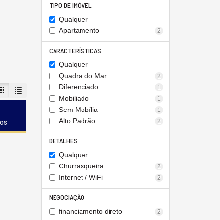
TIPO DE IMÓVEL
Qualquer
Apartamento
2
CARACTERÍSTICAS
Qualquer
Quadra do Mar
2
Diferenciado
1
Mobiliado
1
Sem Mobília
1
Alto Padrão
dos
2
DETALHES
Qualquer
Churrasqueira
2
Internet / WiFi
2
NEGOCIAÇÃO
financiamento direto
2