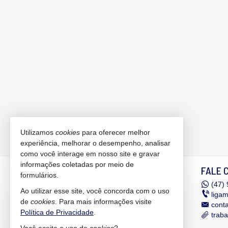
Utilizamos
cookies
para oferecer melhor
experiência, melhorar o desempenho, analisar
como você interage em nosso site e gravar
informações coletadas por meio de
MANHÃES IMÓVEIS
FALE 
formulários.
Rua Expedicionário Holz, nº 550 -
(47)
9
Ao utilizar esse site, você concorda com o uso
sala 306
liga
de
cookies
. Para mais informações visite
Edifício Helbor Dual Offices &
cont
Política de Privacidade
.
Corporate
trab
Bairro América - 89201-740