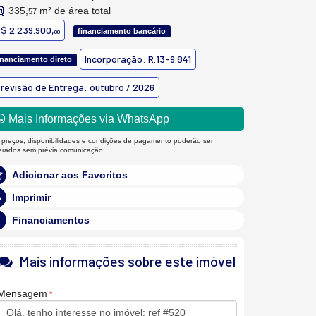
335,
m² de área total
57
$ 2.239.900,
financiamento bancário
00
Incorporação: R.13-9.841
inanciamento direto
revisão de Entrega: outubro / 2026
Mais Informações via WhatsApp
 preços, disponibilidades e condições de pagamento poderão ser
terados sem prévia comunicação.
Adicionar aos Favoritos
Imprimir
Financiamentos
Mais informações sobre este imóvel
Mensagem