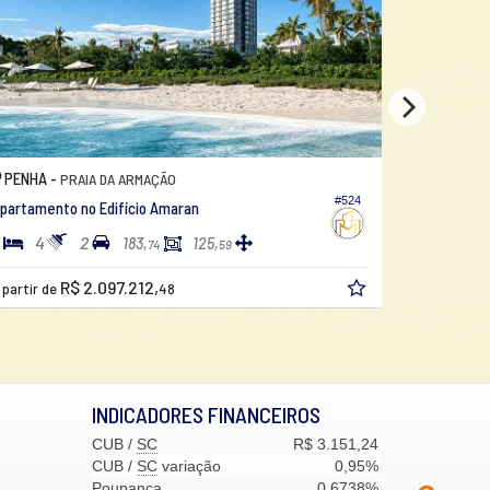
PENHA -
PENH
PRAIA DO QUILOMBO
#493
Apartamento no Edifício Alvore
Apartam
3
3
2
3
187,
130,
61
53
R$ 1.888.006,
a partir de
65
a parti
INDICADORES
FINANCEIROS
CUB /
SC
R$ 3.151,24
CUB /
SC
variação
0,95%
Poupança
0,6738%