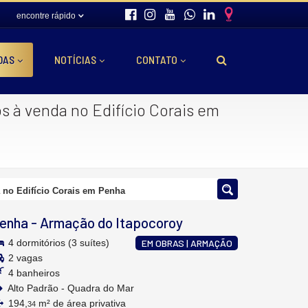
encontre rápido
DAS
NOTÍCIAS
CONTATO
s à venda no Edifício Corais em
 no Edifício Corais em Penha
enha
-
Armação do Itapocoroy
4 dormitórios (3 suítes)
EM OBRAS | ARMAÇÃO
2 vagas
4 banheiros
Alto Padrão - Quadra do Mar
194,
m² de área privativa
34