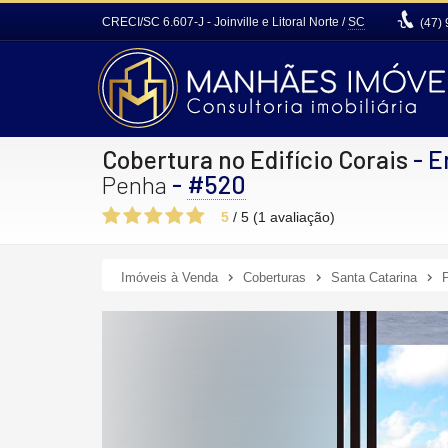
CRECI/SC 6.607-J
- Joinville e Litoral Norte /
SC
(47)
Cobertura no Edifício Corais
- E
-
#520
Penha
5
/
5
(
1
avaliação)
Imóveis à Venda
Coberturas
Santa Catarina