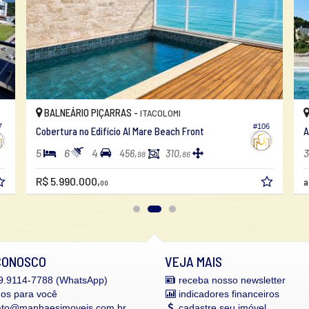
PENHA -
PRAIA DA ARMAÇÃO
#106
#524
Apartamento no Edifício Amaran
3
4
2
183,
125,
74
59
R$ 2.097.212,
a partir de
48
CONOSCO
VEJA MAIS
.9114-7788 (WhatsApp)
receba nosso newsletter
mos para você
indicadores financeiros
ato@manhaesimoveis.com.br
cadastre seu imóvel