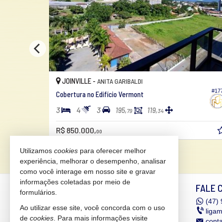
BALNEÁRIO PIÇARRAS -
ITACOLOMI
#177
Cobertura no Edifício Al Mare Beach Front
5
6
4
456,
310,
98
86
R$ 5.990.000,
00
Utilizamos
cookies
para oferecer melhor
experiência, melhorar o desempenho, analisar
como você interage em nosso site e gravar
informações coletadas por meio de
MANHÃES IMÓVEIS
FALE 
formulários.
Rua Expedicionário Holz, nº 550 -
(47)
9
Ao utilizar esse site, você concorda com o uso
sala 306
liga
de
cookies
. Para mais informações visite
Edifício Helbor Dual Offices &
cont