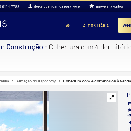
deixe que
ligamos para você
imóveis favoritos
9.9114-7788
A IMOBILIÁRIA
VEN
m Construção
-
Cobertura com 4 dormitório
Penha
Armação do Itapocoroy
Cobertura com 4 dormitórios à venda
P