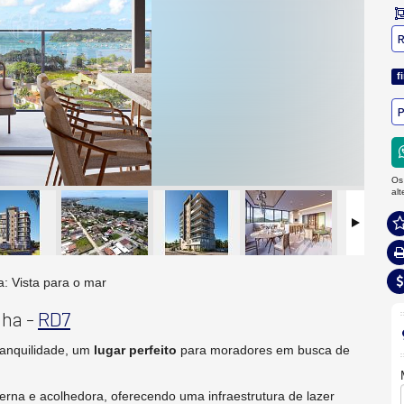
R
f
P
Os
al
hada do Edifício Corais
nha -
RD7
ranquilidade, um
lugar perfeito
para moradores em busca de
rna e acolhedora, oferecendo uma infraestrutura de lazer