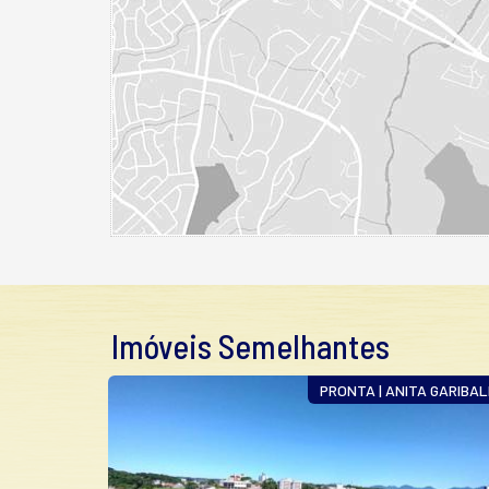
Imóveis Semelhantes
ANITA GARIBALDI
PÉ NA