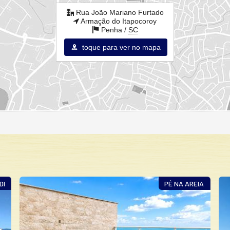
Rua João Mariano Furtado
Armação do Itapocoroy
Penha /
SC
toque para ver no mapa
 AREIA
FRENTE MAR