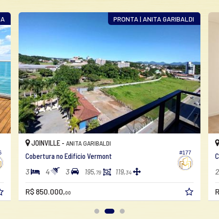
PRONTA | ANITA GARIBALDI
INVILLE -
JOINVILLE -
ANITA GARIBALDI
#177
rtura no Edifício Vermont
Cobertura no E
4
3
2
3
195,
119,
79
34
850.000,
R$ 996.687,
1
00