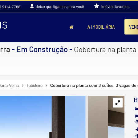
deixe que
ligamos para você
imóveis favoritos
9.9114-7788
A IMOBILIÁRIA
VEN
arra
- Em Construção
-
Cobertura na planta
Barra Velha
Tabuleiro
Cobertura na planta com 3 suítes, 3 vagas de
B