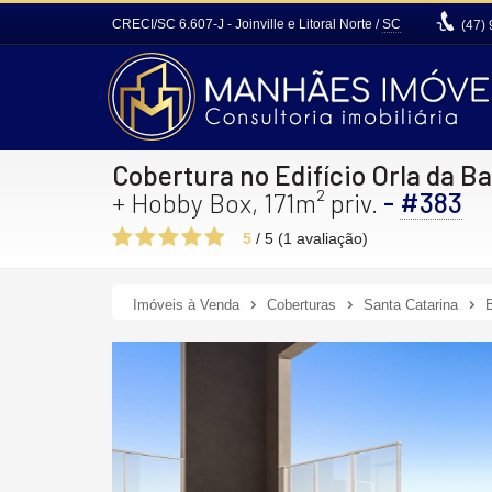
CRECI/SC 6.607-J
- Joinville e Litoral Norte /
SC
(47)
Cobertura no Edifício Orla da B
-
#383
+ Hobby Box, 171m² priv.
5
/
5
(
1
avaliação)
Imóveis à Venda
Coberturas
Santa Catarina