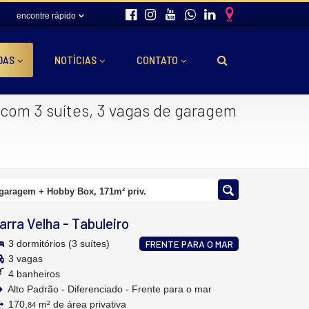
encontre rápido
DAS
NOTÍCIAS
CONTATO
 com 3 suítes, 3 vagas de garagem
 garagem + Hobby Box, 171m² priv.
arra Velha
-
Tabuleiro
3 dormitórios (3 suítes)
FRENTE PARA O MAR
3 vagas
4 banheiros
Alto Padrão - Diferenciado - Frente para o mar
170,
m² de área privativa
84