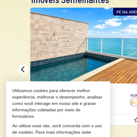
PÉ NA AREIA
BALNEÁRIO PIÇARRAS -
JO
ITACOLOMI
Utilizamos
cookies
para oferecer melhor
#106
experiência, melhorar o desempenho, analisar
Cobertura no Edifício Al Mare Beach Front
Cobe
como você interage em nosso site e gravar
5
6
4
3
456,
310,
98
86
informações coletadas por meio de
formulários.
R$ 5.990.000,
R$ 
00
Ao utilizar esse site, você concorda com o uso
de
cookies
. Para mais informações visite