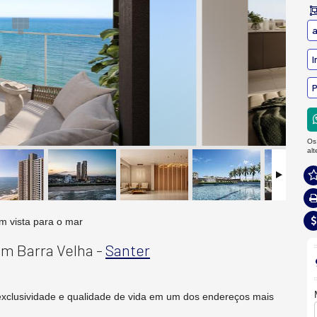
a
I
P
Os
al
m vista para o mar
em Barra Velha -
Santer
, exclusividade e qualidade de vida em um dos endereços mais