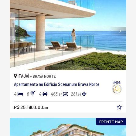
ITAJAÍ -
BRAVA NORTE
#496
Apartamento no Edifício Scenarium Brava Norte
4
6
4
463,
281,
91
08
R$ 25.190.000,
00
FRENTE MAR