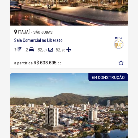
ITAJAÍ -
SÃO JUDAS
#164
Sala Comercial no Liberato
1
2
82,
52,
67
93
R$ 608.695,
a partir de
00
EM CONSTRUÇÃO