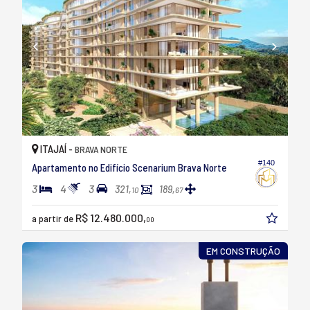
ITAJAÍ -
BRAVA NORTE
#140
Apartamento no Edifício Scenarium Brava Norte
3
4
3
321,
189,
10
67
R$ 12.480.000,
a partir de
00
EM CONSTRUÇÃO