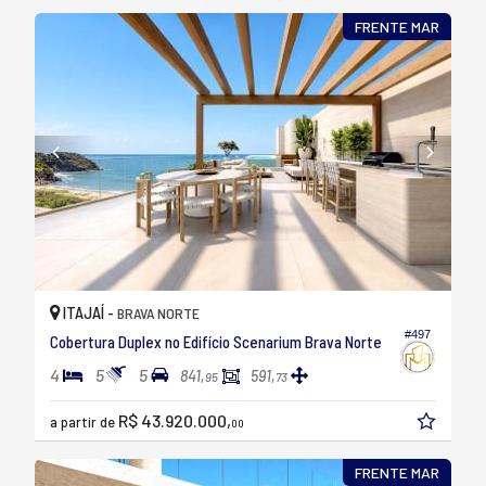
FRENTE MAR
ITAJAÍ -
BRAVA NORTE
#497
Cobertura Duplex no Edifício Scenarium Brava Norte
4
5
5
841,
591,
95
73
R$ 43.920.000,
a partir de
00
FRENTE MAR