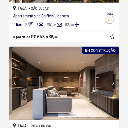
ITAJAÍ -
SÃO JUDAS
#067
Apartamento no Edifício Liberato
2
2
1
100,
62,
96
00
R$ 643.436,
a partir de
00
EM CONSTRUÇÃO
ITAJAÍ -
PRAIA BRAVA