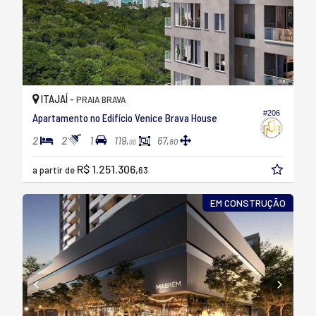
ITAJAÍ -
PRAIA BRAVA
#206
Apartamento no Edifício Venice Brava House
2
2
1
119,
67,
80
00
R$ 1.251.306,
a partir de
63
EM CONSTRUÇÃO