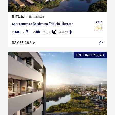
ITAJAÍ -
SÃO JUDAS
#387
Apartamento Garden no Edifício Liberato
2
2
2
130,
103,
31
00
R$ 953.482,
00
EM CONSTRUÇÃO