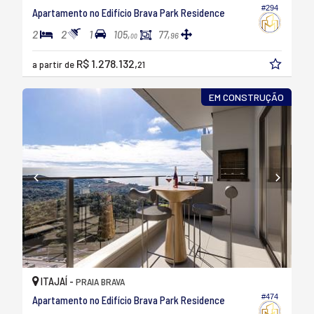
#294
Apartamento no Edifício Brava Park Residence
2
2
1
105,
77,
96
00
R$ 1.278.132,
a partir de
21
EM CONSTRUÇÃO
ITAJAÍ -
PRAIA BRAVA
#474
Apartamento no Edifício Brava Park Residence