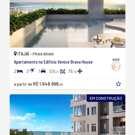
ITAJAÍ -
PRAIA BRAVA
#456
Apartamento no Edifício Venice Brava House
2
3
1
129,
79,
15
00
R$ 1.648.998,
a partir de
04
EM CONSTRUÇÃO