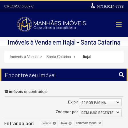
CRECI/SC 6.607-J
(47)
9.9114-7788
Imóveis à Venda em Itajaí - Santa Catarina
Imóveis à Venda
Santa Catarina
Itajaí
Encontre seu Imóvel
10
imóveis encontrados
Exibir
24 POR PÁGINA
Ordenar por
DATA MAIS RECENTE
Filtrando por:
remover todos
venda
itajaí