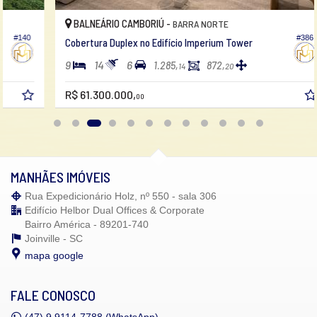
Espaço Fitness
Portaria 24h
BALNEÁRIO CAMBORIÚ -
BARRA NORTE
Medidores Individuais
#386
Cobertura Duplex no Edifício Imperium Tower
Captação de Água
Portão Eletrônico
9
14
6
1.285,
872,
14
20
Playground
Brinquedoteca
R$ 61.300.000,
00
Quiosque Externo
Automação Predial
Câmeras de Segurança
Gás Central
Elevador
Depósito
MANHÃES IMÓVEIS
Mini Mercado
Solarium
Rua Expedicionário Holz, nº 550 - sala 306
Espaço Zen
Edifício Helbor Dual Offices & Corporate
Pìscina Térmica
Bairro América - 89201-740
Sala de Reunião
Joinville -
SC
Entrada para Banhistas
Box de Praia
mapa google
Hall Decorado e Mobiliado
Infra para Veículos Elétricos
Acessibilidade para PNE
FALE CONOSCO
Hidromassagem
(47)
9.9114-7788 (WhatsApp)