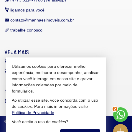
Endereço:
ligamos para você
Av. Dr. José Medeiros Vieira
Brava Norte
contato@manhaesimoveis.com.br
Itajaí /
SC
ver mapa abaixo
trabalhe conosco
VEJA MAIS
receba nosso newsletter
Utilizamos
cookies
para oferecer melhor
indicadores financeiros
experiência, melhorar o desempenho, analisar
como você interage em nosso site e gravar
cadastre seu imóvel
informações coletadas por meio de
imóveis favoritos
formulários.
Ao utilizar esse site, você concorda com o uso
mapa de imóveis
de
cookies
. Para mais informações visite
2
Política de Privacidade
.
©
2026
CRECI/SC 6.607-J
Política de Privacidade
Você aceita o uso de
cookies
?