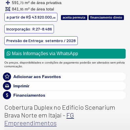
591,
m² de área privativa
73
841,
m² de área total
95
a partir de
R$ 43.920.000,
aceita permuta
financiamento direto
00
Incorporação: R.27-8.486
Previsão de Entrega: setembro / 2028
Mais Informações via WhatsApp
Os preços, disponibilidades e condições de pagamento poderão ser alterados sem prévia
comunicação.
Adicionar aos Favoritos
Imprimir
Financiamentos
Cobertura Duplex no Edifício Scenarium
Brava Norte em Itajaí -
FG
Empreendimentos