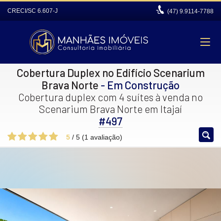
CRECI/SC 6.607-J
(47)
9.9114-7788
Cobertura Duplex no Edifício Scenarium
Brava Norte
- Em Construção
Cobertura duplex com 4 suítes à venda no
Scenarium Brava Norte em Itajaí
#497
5
/
5
(
1
avaliação)