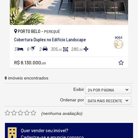
PORTO BELO -
PEREQUÊ
#064
Cobertura Duplex no Edifício Landscape
3
6
2
305,
280,
00
00
R$ 8.130.000,
00
6
imóveis encontrados
Exibir
24 POR PÁGINA
Ordenar por
DATA MAIS RECENTE
(nenhuma avaliação)
Quer vender seu imóvel?
Cadastre-se e anuncie conosco