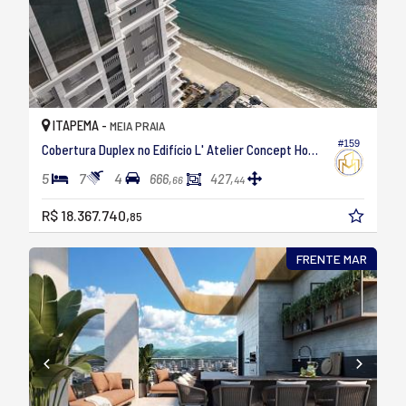
ITAPEMA -
MEIA PRAIA
#159
Cobertura Duplex no Edifício L' Atelier Concept Homes
5
7
4
666,
427,
66
44
R$ 18.367.740,
85
FRENTE MAR