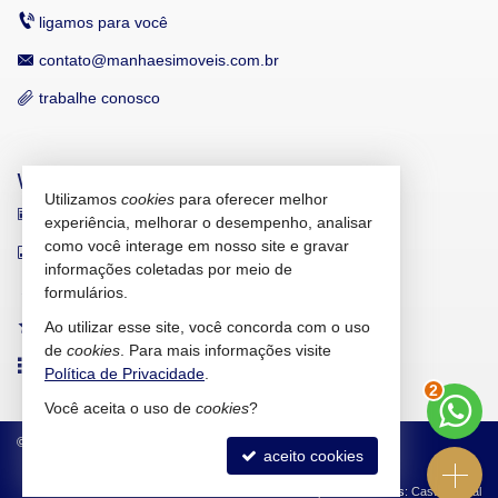
ligamos para você
contato@manhaesimoveis.com.br
trabalhe conosco
VEJA MAIS
Utilizamos
cookies
para oferecer melhor
receba nosso newsletter
experiência, melhorar o desempenho, analisar
como você interage em nosso site e gravar
indicadores financeiros
informações coletadas por meio de
cadastre seu imóvel
formulários.
Ao utilizar esse site, você concorda com o uso
imóveis favoritos
de
cookies
. Para mais informações visite
mapa de imóveis
Política de Privacidade
.
2
Você aceita o uso de
cookies
?
©
2026
CRECI/SC 6.607-J
Política de Privacidade
aceito cookies
Site para imobiliárias
: Castel Digital