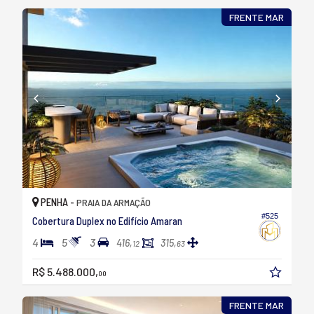
FRENTE MAR
PENHA -
PRAIA DA ARMAÇÃO
#525
Cobertura Duplex no Edifício Amaran
4
5
3
416,
315,
12
63
R$ 5.488.000,
00
FRENTE MAR