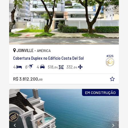
JOINVILLE -
AMÉRICA
#326
Cobertura Duplex no Edifício Costa Del Sol
4
6
4
518,
332,
84
64
R$ 3.812.200,
00
EM CONSTRUÇÃO