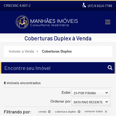
CRECI/SC 6.607-J
(47)
9.9114-7788
Coberturas Duplex à Venda
Imóveis à Venda
Coberturas Duplex
Encontre seu Imóvel
6
imóveis encontrados
Exibir
24 POR PÁGINA
Ordenar por
DATA MAIS RECENTE
Filtrando por:
remover todos
venda
cobertura duplex