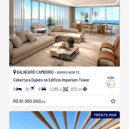
BALNEÁRIO CAMBORIÚ -
BARRA NORTE
#386
Cobertura Duplex no Edifício Imperium Tower
9
14
6
1.285,
872,
14
20
R$ 61.300.000,
00
FRENTE MAR