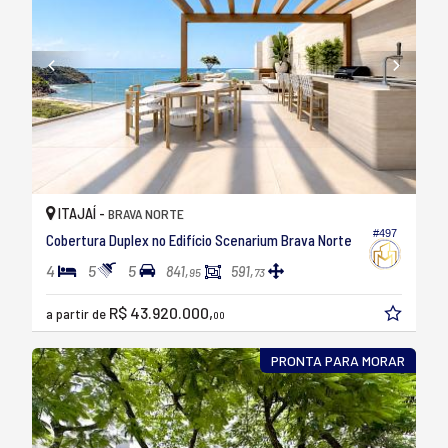
ITAJAÍ -
BRAVA NORTE
#497
Cobertura Duplex no Edifício Scenarium Brava Norte
4
5
5
841,
591,
95
73
R$ 43.920.000,
a partir de
00
PRONTA PARA MORAR