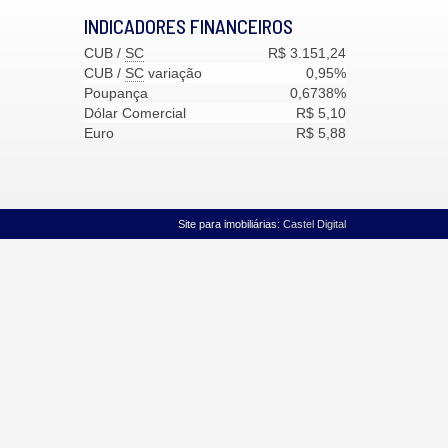
INDICADORES
FINANCEIROS
CUB /
SC
R$ 3.151,24
CUB /
SC
variação
0,95%
Poupança
0,6738%
Dólar Comercial
R$ 5,10
Euro
R$ 5,88
Site para imobiliárias
: Castel Digital