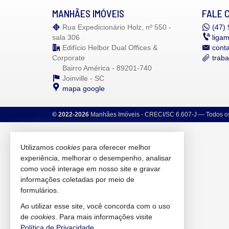
MANHÃES IMÓVEIS
FALE 
Rua Expedicionário Holz, nº 550 -
(47)
9
sala 306
liga
Edifício Helbor Dual Offices &
cont
Corporate
trab
Bairro América - 89201-740
Joinville -
SC
mapa google
©
2022-
2026
Manhães Imóveis -
CRECI/SC 6.607-J
— Todos os 
Utilizamos
cookies
para oferecer melhor
experiência, melhorar o desempenho, analisar
como você interage em nosso site e gravar
informações coletadas por meio de
formulários.
Ao utilizar esse site, você concorda com o uso
de
cookies
. Para mais informações visite
Política de Privacidade
.