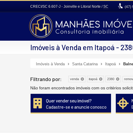
CRECI/SC 6.607-J
- Joinville e Litoral Norte /
SC
(47)
Imóveis à Venda em Itapoá - 23
Imóveis à Venda
Santa Catarina
Itapoá
Baln
Filtrando por:
remov
venda
itapoá
2380
Não foram encontrados imóveis com os critérios soli
Quer vender seu imóvel?
Cadastre-se e anuncie conosco