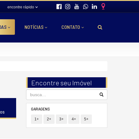
encontre rápido
DAS
NOTÍCIAS
CONTATO
Encontre seu Imóvel
GARAGENS
dos
1+
2+
3+
4+
5+