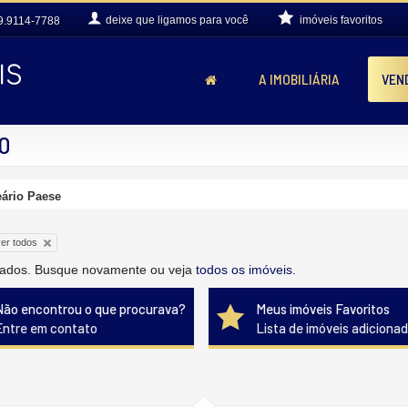
deixe que
ligamos para você
imóveis favoritos
9.9114-7788
A IMOBILIÁRIA
VEN
80
eário Paese
er todos
citados. Busque novamente ou veja
todos os imóveis
.
Não encontrou o que procurava?
Meus imóveis Favoritos
Entre em contato
Lista de imóveis adiciona