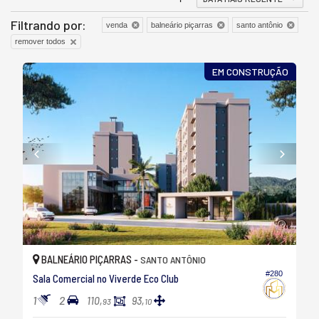
Filtrando por:
venda
balneário piçarras
santo antônio
remover todos
EM CONSTRUÇÃO
BALNEÁRIO PIÇARRAS -
SANTO ANTÔNIO
#280
Sala Comercial no Viverde Eco Club
1
2
110,
93,
93
10