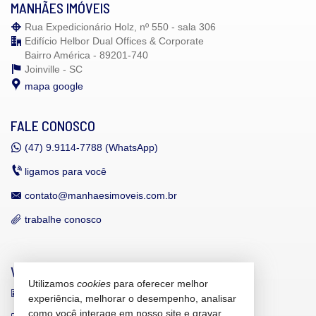
MANHÃES IMÓVEIS
Rua Expedicionário Holz, nº 550 - sala 306
Edifício Helbor Dual Offices & Corporate
Bairro América - 89201-740
Joinville -
SC
mapa google
FALE CONOSCO
(47)
9.9114-7788 (WhatsApp)
ligamos para você
contato@manhaesimoveis.com.br
trabalhe conosco
VEJA MAIS
Utilizamos
cookies
para oferecer melhor
receba nosso newsletter
experiência, melhorar o desempenho, analisar
como você interage em nosso site e gravar