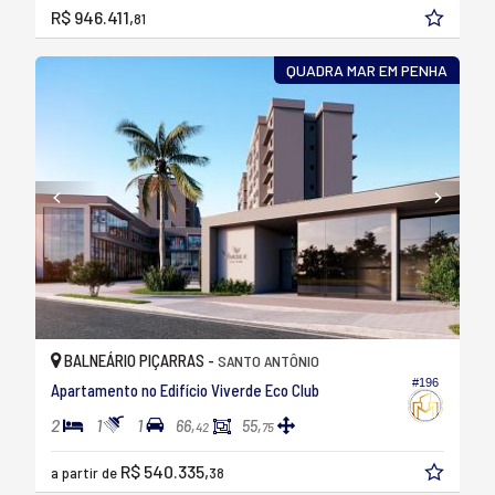
R$ 946.411,
81
QUADRA MAR EM PENHA
BALNEÁRIO PIÇARRAS -
SANTO ANTÔNIO
#196
Apartamento no Edifício Viverde Eco Club
2
1
1
66,
55,
42
75
R$ 540.335,
a partir de
38