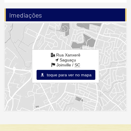
Acessibilidade para PNE
Endereço:
Imediações
Rua Xanxerê
Saguaçu
Joinville /
SC
ver mapa abaixo
Rua Xanxerê
Saguaçu
Joinville /
SC
toque para ver no mapa