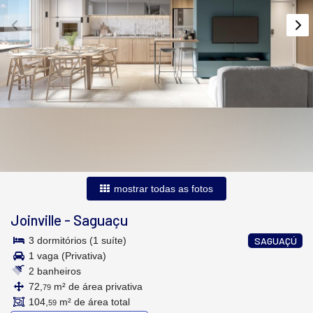
mostrar todas as fotos
Joinville
-
Saguaçu
3 dormitórios (1 suíte)
SAGUAÇÚ
1 vaga (Privativa)
2 banheiros
72,
m² de área privativa
79
104,
m² de área total
59