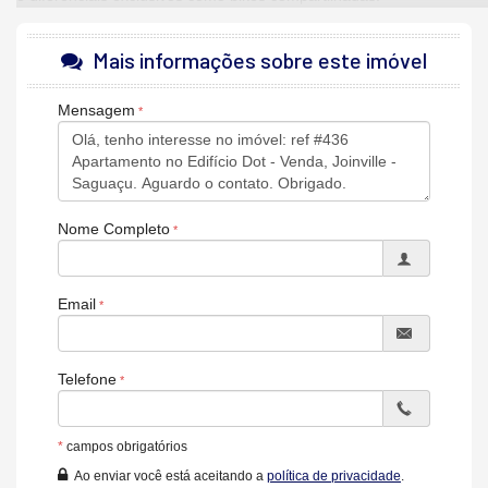
A
Manhães Imóveis
garante a você uma
negociação exclusiva
e as melhores condições para este projeto único.
Mais informações sobre este imóvel
📲
Falar com a equipe Manhães Imóveis pelo WhatsApp
Mensagem
Imagens meramente ilustrativas. Os valores e a disponibilidade
das unidades do Edifício Dot estão sujeitos a alterações sem
aviso prévio.
Características do Imóvel
Nome Completo
Área de Serviço
Living
Sacada com Churrasqueira
Sala
Email
Cozinha
Sacada Técnica
Banheiro Social
Suíte Standard
Telefone
Churrasqueira
Piso Laminado
Piso Porcelanato
*
campos obrigatórios
Infra para Ar Split
Andar Alto
Ao enviar você está aceitando a
política de privacidade
.