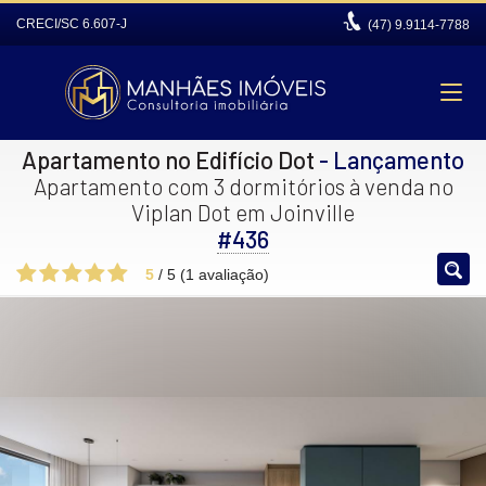
CRECI/SC 6.607-J
(47)
9.9114-7788
Apartamento no Edifício Dot
- Lançamento
Apartamento com 3 dormitórios à venda no
Viplan Dot em Joinville
#436
5
/
5
(
1
avaliação)