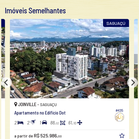
Imóveis Semelhantes
S
SAGUAÇÚ
JOINVILLE -
SAGUAÇU
#435
Apartamento no Edifício Dot
2
2
1
88,
61,
10
02
R$ 525.986,
a partir de
00