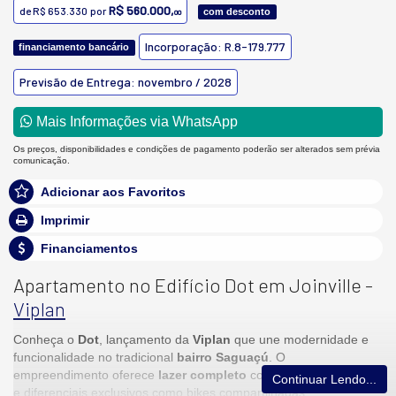
R$ 560.000,
de
R$ 653.330
por
com desconto
00
Incorporação: R.8-179.777
financiamento bancário
Previsão de Entrega: novembro / 2028
Mais Informações via WhatsApp
Os preços, disponibilidades e condições de pagamento poderão ser alterados sem prévia
comunicação.
Adicionar aos Favoritos
Imprimir
Financiamentos
Apartamento no Edifício Dot em Joinville -
Viplan
Conheça o
Dot
, lançamento da
Viplan
que une modernidade e
funcionalidade no tradicional
bairro Saguaçú
. O
empreendimento oferece
lazer completo
com piscina, academia
Continuar Lendo...
e diferenciais exclusivos como bikes compartilhadas.