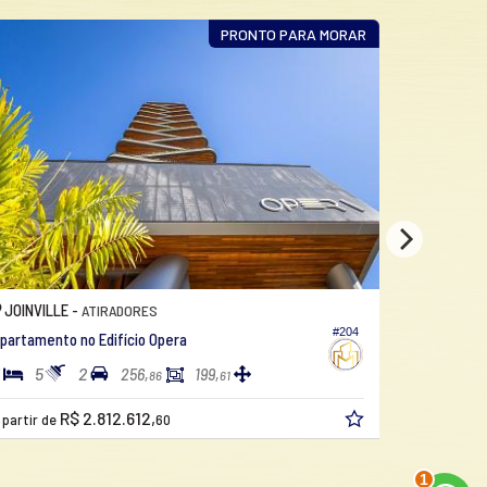
PRONTO PARA MORAR
JOINVILLE -
BALNEÁRI
ATIRADORES
#204
partamento no Edifício Opera
Apartament
5
2
3
4
256,
199,
86
61
R$ 2.812.612,
 partir de
60
a partir de
2