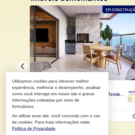
PARA O MAR
EM CONSTRUÇ
Utilizamos
cookies
para oferecer melhor
PORTO BELO -
PEREQUÊ
experiência, melhorar o desempenho, analisar
#227
#43
como você interage em nosso site e gravar
Apartamento no Edifício Ilha de Sardenha Residencial
informações coletadas por meio de
3
4
2
180,
134,
44
00
formulários.
R$ 1.583.878,
Ao utilizar esse site, você concorda com o uso
a partir de
83
de
cookies
. Para mais informações visite
Política de Privacidade
.