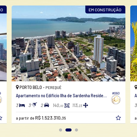
ÃO
EM CONSTRUÇÃO
PORTO BELO -
PEREQUÊ
9
#060
Apartamento no Edifício Ilha de Sardenha Residencial
A
3
3
2
3
140,
113,
23
00
R$ 1.523.310,
a partir de
35
a