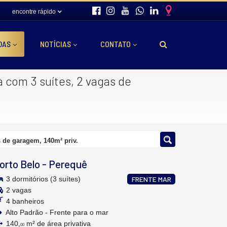
encontre rápido
DAS
NOTÍCIAS
CONTATO
 com 3 suítes, 2 vagas de
 de garagem, 140m² priv.
orto Belo
-
Perequê
3 dormitórios (3 suítes)
FRENTE MAR
2 vagas
4 banheiros
Alto Padrão - Frente para o mar
140,
m² de área privativa
00