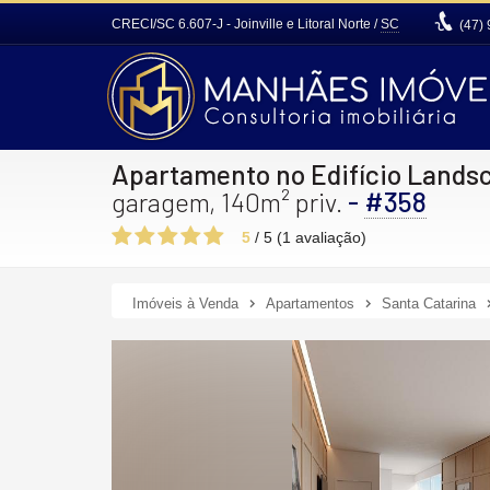
CRECI/SC 6.607-J
- Joinville e Litoral Norte /
SC
(47)
Apartamento no Edifício Lands
-
#358
garagem, 140m² priv.
5
/
5
(
1
avaliação)
Imóveis à Venda
Apartamentos
Santa Catarina