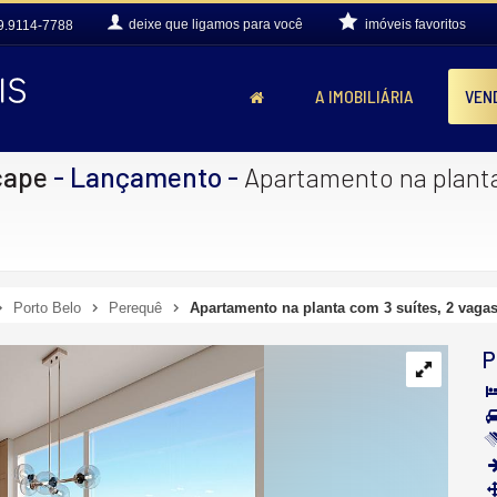
deixe que
ligamos para você
imóveis favoritos
9.9114-7788
A IMOBILIÁRIA
VEN
cape
- Lançamento
-
Apartamento na planta
Porto Belo
Perequê
Apartamento na planta com 3 suítes, 2 vagas
P