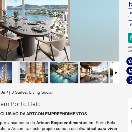
a
P
Os
al
mento de 140m² | 3 Suítes
 em Porto Belo
XCLUSIVO DA ARTCON EMPREENDIMENTOS
 pré lançamento da
Artcon Empreendimentos
em Porto Belo.
ade
, a Artcon traz este projeto como a escolha
ideal para viver