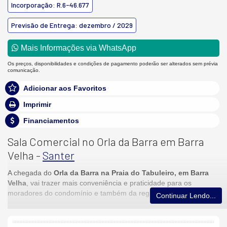
Incorporação: R.6-46.677
Previsão de Entrega: dezembro / 2029
Mais Informações via WhatsApp
Os preços, disponibilidades e condições de pagamento poderão ser alterados sem prévia
comunicação.
Adicionar aos Favoritos
Imprimir
Financiamentos
Sala Comercial no Orla da Barra em Barra
Velha -
Santer
A chegada do
Orla da Barra na Praia do Tabuleiro, em Barra
Velha
, vai trazer mais conveniência e praticidade para os
moradores do condomínio e também da região.
Continuar Lendo...
O empreendimento contará com
13 salas comerciais amplas
no térreo com estacionamento para os clientes
. Uma