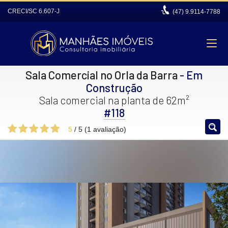
CRECI/SC 6.607-J
(47)
9.9114-7788
Sala Comercial no Orla da Barra
- Em
Construção
Sala comercial na planta de 62m²
#118
5
/
5
(
1
avaliação)