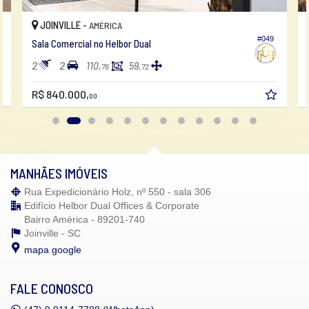
JOINVILLE -
AMÉRICA
#049
Sala Comercial no Helbor Dual
2
2
110,
59,
76
72
R$ 840.000,
00
MANHÃES IMÓVEIS
Rua Expedicionário Holz, nº 550 - sala 306
Edifício Helbor Dual Offices & Corporate
Bairro América - 89201-740
Joinville -
SC
mapa google
FALE CONOSCO