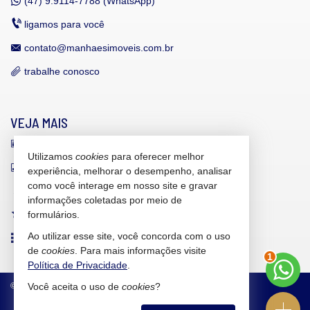
(47)
9.9114-7788 (WhatsApp)
ligamos para você
contato@manhaesimoveis.com.br
trabalhe conosco
VEJA MAIS
receba nosso newsletter
Utilizamos
cookies
para oferecer melhor
indicadores financeiros
experiência, melhorar o desempenho, analisar
como você interage em nosso site e gravar
cadastre seu imóvel
informações coletadas por meio de
imóveis favoritos
formulários.
Ao utilizar esse site, você concorda com o uso
2
mapa de imóveis
de
cookies
. Para mais informações visite
Política de Privacidade
.
©
2026
CRECI/SC 6.607-J
Política de Privacidade
Você aceita o uso de
cookies
?