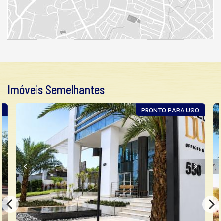
Imóveis Semelhantes
O
PRONTO PARA USO