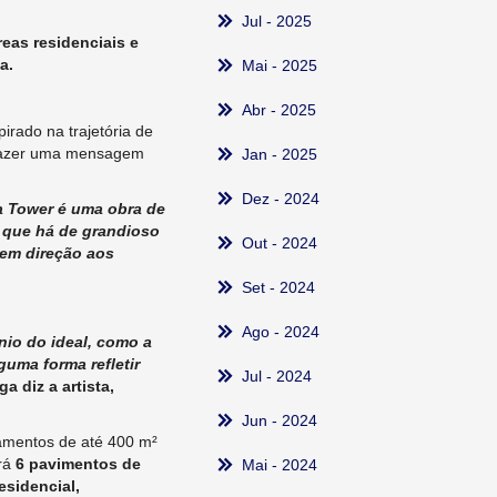
Jul
- 2025
eas residenciais e
a.
Mai
- 2025
Abr
- 2025
irado na trajetória de
 trazer uma mensagem
Jan
- 2025
Dez
- 2024
a Tower é uma obra de
 que há de grandioso
Out
- 2024
 em direção aos
Set
- 2024
Ago
- 2024
nio do ideal, como a
guma forma refletir
Jul
- 2024
a diz a artista,
Jun
- 2024
amentos de até 400 m²
erá
6 pavimentos de
Mai
- 2024
esidencial,