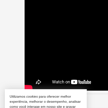
Utilizamos
cookies
para oferecer melhor
experiência, melhorar o desempenho, analisar
como você interage em nosso site e gravar