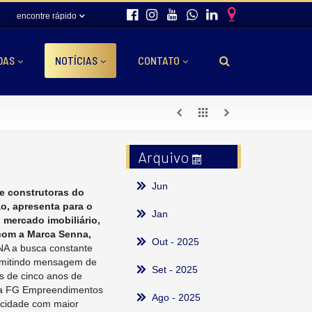
encontre rápido
DAS
NOTÍCIAS
CONTATO
Arquivo
Jun
e construtoras do
o, apresenta para o
Jan
o mercado imobiliário,
com a Marca Senna,
Out
- 2025
NA a busca constante
nsmitindo mensagem de
Set
- 2025
s de cinco anos de
pela FG Empreendimentos
Ago
- 2025
, cidade com maior