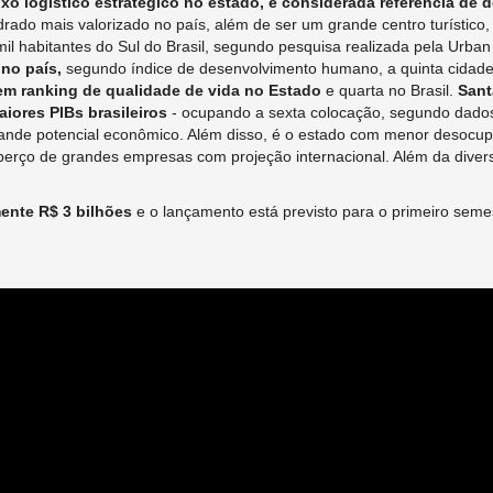
ixo logístico estratégico no estado, é considerada referência de
rado mais valorizado no país, além de ser um grande centro turístico,
il habitantes do Sul do Brasil, segundo pesquisa realizada pela Urba
no país,
segundo índice de desenvolvimento humano, a quinta cidade 
 em ranking de qualidade de vida no Estado
e quarta no Brasil.
Sant
iores PIBs brasileiros
- ocupando a sexta colocação, segundo dados d
grande potencial econômico. Além disso, é o estado com menor desocu
rço de grandes empresas com projeção internacional. Além da diversi
ente R$ 3 bilhões
e o lançamento está previsto para o primeiro seme