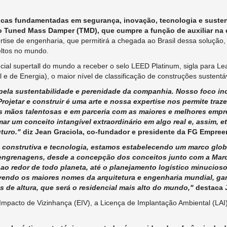
cas fundamentadas em segurança, inovação, tecnologia e sustent
 o Tuned Mass Damper (TMD), que cumpre a função de auxiliar na 
tise de engenharia, que permitirá a chegada ao Brasil dessa solução
eltos no mundo.
ial supertall do mundo a receber o selo LEED Platinum, sigla para Le
e de Energia), o maior nível de classificação de construções sustent
ela sustentabilidade e perenidade da companhia. Nosso foco in
rojetar e construir é uma arte e nossa expertise nos permite traze
as mãos talentosas e em parceria com as maiores e melhores emp
r um conceito intangível extraordinário em algo real e, assim, 
turo."
diz Jean Graciola,
co-fundador e presidente da FG Empre
construtiva e tecnologia, estamos estabelecendo um marco glob
 engrenagens, desde a concepção dos conceitos junto com a Ma
ao redor de todo planeta, até o planejamento logístico minucio
vendo os maiores nomes da arquitetura e engenharia mundial, ga
 de altura, que será o residencial mais alto do mundo,"
destaca 
mpacto de Vizinhança (EIV), a Licença de Implantação Ambiental (LAI