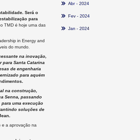
Abr
- 2024
abilidade. Será o
Fev
- 2024
estabilização para
, o TMD é hoje uma das
Jan
- 2024
adership in Energy and
áveis do mundo.
cessante na inovação,
r para Santa Catarina
resas de engenharia
eternizado para aquém
endimentos.
al na construção,
rca Senna, passando
so para uma execução
rantindo soluções de
Jean.
) e a aprovação na