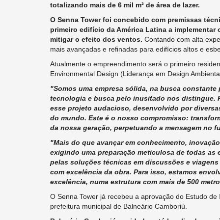
totalizando mais de 6 mil m² de área de lazer.
O Senna Tower foi concebido com premissas técni
primeiro edifício da América Latina a implementar
mitigar o efeito dos ventos.
Contando com alta exper
mais avançadas e refinadas para edifícios altos e esb
Atualmente o empreendimento será o primeiro residenc
Environmental Design (Liderança em Design Ambiental 
"Somos uma empresa sólida, na busca constante p
tecnologia e busca pelo inusitado nos distingue. P
esse projeto audacioso, desenvolvido por divers
do mundo. Este é o nosso compromisso: transforma
da nossa geração, perpetuando a mensagem no fu
"Mais do que avançar em conhecimento, inovação 
exigindo uma preparação meticulosa de todas as
pelas soluções técnicas em discussões e viagens 
com excelência da obra. Para isso, estamos envol
excelência, numa estrutura com mais de 500 metros
O Senna Tower já recebeu a aprovação do Estudo de I
prefeitura municipal de Balneário Camboriú.