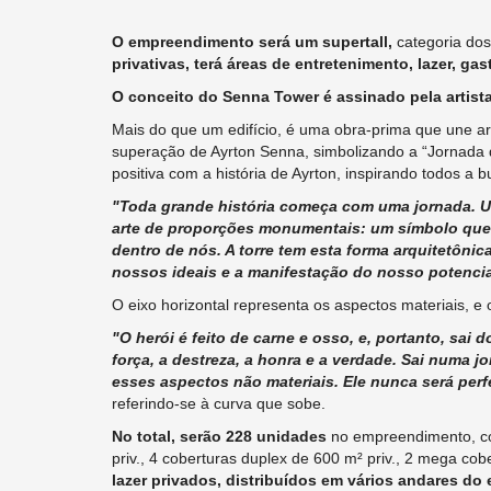
O empreendimento será um supertall,
categoria dos
privativas, terá áreas de entretenimento, lazer, g
O conceito do Senna Tower é assinado pela artista 
Mais do que um edifício, é uma obra-prima que une art
superação de Ayrton Senna, simbolizando a “Jornada d
positiva com a história de Ayrton, inspirando todos a
"Toda grande história começa com uma jornada. U
arte de proporções monumentais: um símbolo que 
dentro de nós. A torre tem esta forma arquitetônic
nossos ideais e a manifestação do nosso potenci
O eixo horizontal representa os aspectos materiais, e o
"O herói é feito de carne e osso, e, portanto, sai
força, a destreza, a honra e a verdade. Sai numa j
esses aspectos não materiais. Ele nunca será perf
referindo-se à curva que sobe.
No total, serão 228 unidades
no empreendimento, co
priv., 4 coberturas duplex de 600 m² priv., 2 mega cob
lazer privados, distribuídos em vários andares d