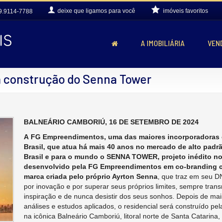
deixe que
ligamos para você
imóveis favoritos
9.9114-7788
A IMOBILIÁRIA
VEN
 construção do Senna Tower
BALNEÁRIO CAMBORIÚ, 16 DE SETEMBRO DE 2024
A FG Empreendimentos, uma das maiores incorporadoras 
Brasil, que atua há mais 40 anos no mercado de alto padrã
Brasil e para o mundo o SENNA TOWER,
projeto inédito n
desenvolvido pela FG Empreendimentos em co-branding 
marca criada pelo próprio Ayrton Senna
, que traz em seu D
por inovação e por superar seus próprios limites, sempre tra
inspiração e de nunca desistir dos seus sonhos. Depois de mai
análises e estudos aplicados, o residencial será construído 
na icônica Balneário Camboriú, litoral norte de Santa Catarina