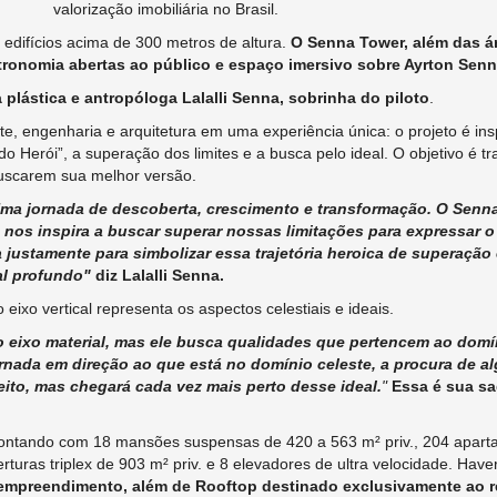
valorização imobiliária no Brasil.
 edifícios acima de 300 metros de altura.
O Senna Tower, além das ár
astronomia abertas ao público e espaço imersivo sobre Ayrton Senn
plástica e antropóloga Lalalli Senna, sobrinha do piloto
.
e, engenharia e arquitetura em uma experiência única: o projeto é insp
o Herói”, a superação dos limites e a busca pelo ideal. O objetivo é
 buscarem sua melhor versão.
ma jornada de descoberta, crescimento e transformação. O Senn
nos inspira a buscar superar nossas limitações para expressar o
a justamente para simbolizar essa trajetória heroica de superação
al profundo"
diz Lalalli Senna.
 eixo vertical representa os aspectos celestiais e ideais.
 do eixo material, mas ele busca qualidades que pertencem ao domí
ornada em direção ao que está no domínio celeste, a procura de al
eito, mas chegará cada vez mais perto desse ideal.
"
Essa é sua sag
ntando com 18 mansões suspensas de 420 a 563 m² priv., 204 apart
erturas triplex de 903 m² priv. e 8 elevadores de ultra velocidade. Hav
o empreendimento, além de Rooftop destinado exclusivamente ao r