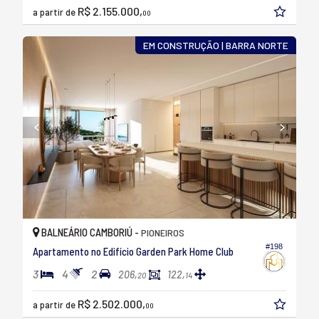
R$ 2.155.000,
a partir de
00
EM CONSTRUÇÃO | BARRA NORTE
BALNEÁRIO CAMBORIÚ -
PIONEIROS
#198
Apartamento no Edifício Garden Park Home Club
3
4
2
206,
122,
20
14
R$ 2.502.000,
a partir de
00