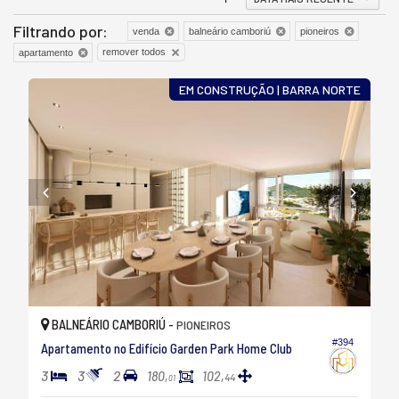
Filtrando por:
venda
balneário camboriú
pioneiros
remover todos
apartamento
EM CONSTRUÇÃO | BARRA NORTE
BALNEÁRIO CAMBORIÚ -
PIONEIROS
#394
Apartamento no Edifício Garden Park Home Club
3
3
2
180,
102,
44
01