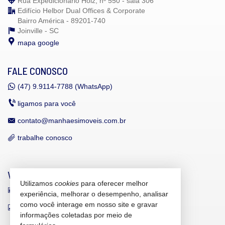
Rua Expedicionário Holz, nº 550 - sala 306
Edifício Helbor Dual Offices & Corporate
Bairro América - 89201-740
Joinville -
SC
mapa google
FALE CONOSCO
(47)
9.9114-7788 (WhatsApp)
ligamos para você
contato@manhaesimoveis.com.br
trabalhe conosco
VEJA MAIS
Utilizamos
cookies
para oferecer melhor
receba nosso newsletter
experiência, melhorar o desempenho, analisar
como você interage em nosso site e gravar
indicadores financeiros
informações coletadas por meio de
cadastre seu imóvel