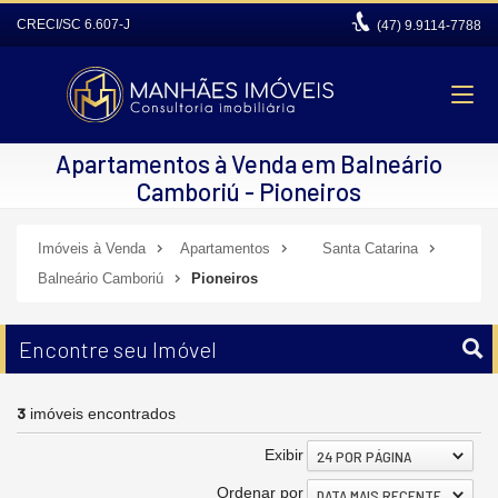
CRECI/SC 6.607-J
(47)
9.9114-7788
Apartamentos à Venda em Balneário
Camboriú - Pioneiros
Imóveis à Venda
Apartamentos
Santa Catarina
Balneário Camboriú
Pioneiros
Encontre seu Imóvel
3
imóveis encontrados
Exibir
24 POR PÁGINA
Ordenar por
DATA MAIS RECENTE