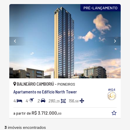
PRÉ-LANÇAMENTO
BALNEÁRIO CAMBORIÚ -
PIONEIROS
#414
Apartamento no Edifício North Tower
4
4
2
280,
156,
25
56
R$ 3.712.000,
a partir de
00
3
imóveis encontrados