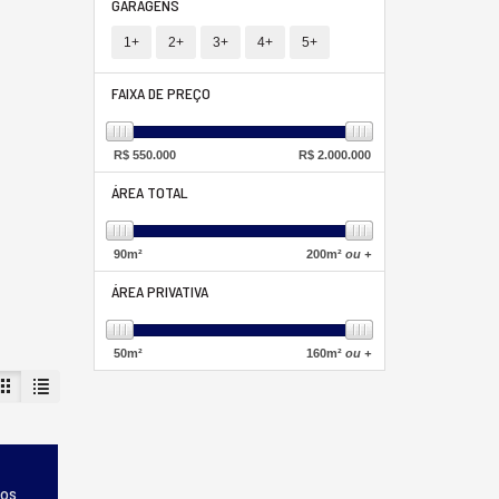
GARAGENS
1+
2+
3+
4+
5+
FAIXA DE PREÇO
R$
550.000
R$
2.000.000
ÁREA TOTAL
90
m²
200
m²
ou +
ÁREA PRIVATIVA
50
m²
160
m²
ou +
dos