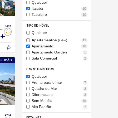
Qualquer
Itajubá
10
Tabuleiro
10
TIPO DE IMÓVEL
#487
Apartamento no Edifício Bantaya Tower
Qualquer
Apartamentos
11
(todos)
Apartamento
10
Apartamento Garden
1
Sala Comercial
2
TRUÇÃO
CARACTERÍSTICAS
Qualquer
Frente para o mar
7
Quadra do Mar
3
Diferenciado
3
Sem Mobília
10
Alto Padrão
7
#264
partamento no Edifício Marine Itacolomi
DETALHES