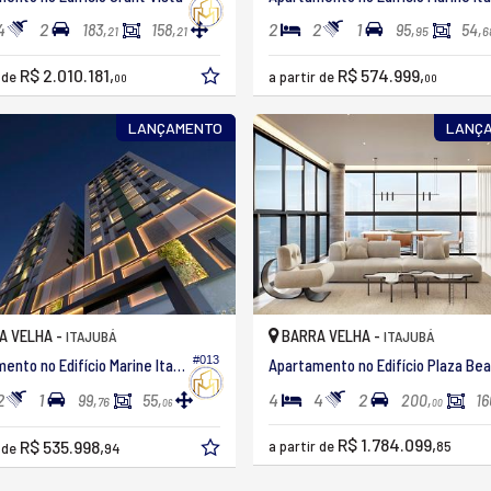
4
2
2
2
1
183,
158,
95,
54,
21
21
95
6
R$ 2.010.181,
R$ 574.999,
r de
a partir de
00
00
LANÇAMENTO
LANÇ
A VELHA -
BARRA VELHA -
ITAJUBÁ
ITAJUBÁ
#013
Apartamento no Edifício Marine Itajuba
A
2
1
4
4
2
99,
55,
200,
16
76
06
00
R$ 1.784.099,
R$ 535.998,
a partir de
85
r de
94