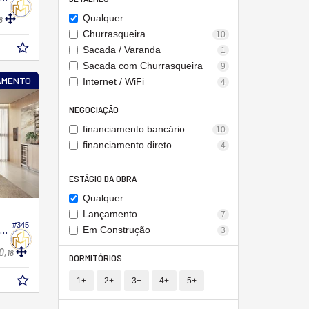
Qualquer
8
Churrasqueira
10
Sacada / Varanda
1
Sacada com Churrasqueira
9
AMENTO
Internet / WiFi
4
NEGOCIAÇÃO
financiamento bancário
10
financiamento direto
4
ESTÁGIO DA OBRA
Qualquer
Lançamento
7
#345
partamento no Edifício Plaza Beach Residence
Em Construção
3
0,
18
DORMITÓRIOS
1+
2+
3+
4+
5+