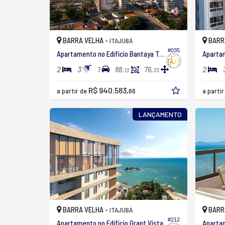
BARRA VELHA -
BARR
ITAJUBÁ
#035
Apartamento no Edifício Bantaya Tower
2
3
1
2
88,
76,
13
33
R$ 940.583,
a partir de
66
a parti
LANÇAMENTO
BARRA VELHA -
BARR
ITAJUBÁ
#212
Apartamento no Edifício Grant Vista
Apartam