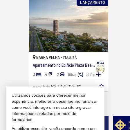
LANÇAMENTO
BARRA VELHA -
ITAJUBÁ
#344
Apartamento no Edifício Plaza Beach Residence
3
4
2
165,
136,
41
00
R$ 1.381.224,
a partir de
87
Utilizamos
cookies
para oferecer melhor
10
imóveis encontrados
experiência, melhorar o desempenho, analisar
como você interage em nosso site e gravar
(nenhuma avaliação)
informações coletadas por meio de
formulários.
Quer vender seu imóvel?
Cadastre-se e anuncie conosco
Ao utilizar esse site, você concorda com o uso