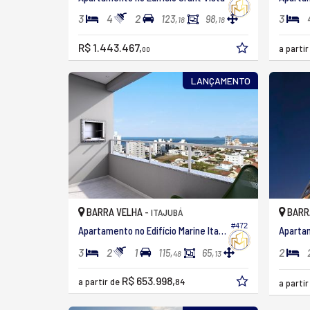
3
4
2
3
123,
98,
18
18
R$ 1.443.467,
a parti
00
LANÇAMENTO
BARRA VELHA -
BARR
ITAJUBÁ
#472
Apartamento no Edifício Marine Itajuba
3
2
1
2
115,
65,
48
13
R$ 653.998,
a partir de
84
a parti