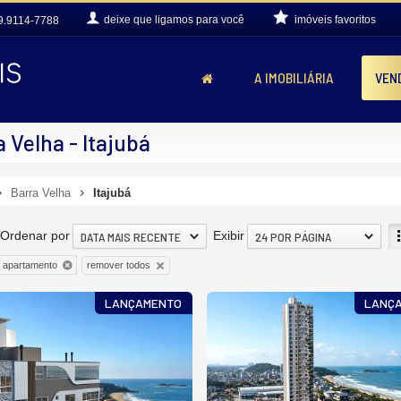
deixe que
ligamos para você
imóveis favoritos
9.9114-7788
A IMOBILIÁRIA
VEN
Velha - Itajubá
Barra Velha
Itajubá
Ordenar por
Exibir
DATA MAIS RECENTE
24 POR PÁGINA
remover todos
apartamento
LANÇAMENTO
LANÇ