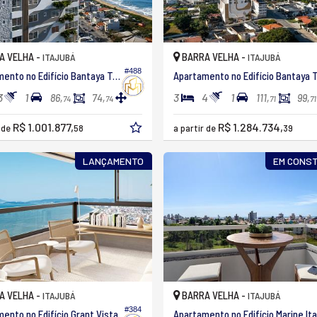
A VELHA -
BARRA VELHA -
ITAJUBÁ
ITAJUBÁ
#488
Apartamento no Edifício Bantaya Tower
3
1
3
4
1
86,
74,
111,
99,
74
74
71
71
R$ 1.001.877,
R$ 1.284.734,
r de
58
a partir de
39
LANÇAMENTO
EM CONS
A VELHA -
BARRA VELHA -
ITAJUBÁ
ITAJUBÁ
#384
ento no Edifício Grant Vista
A