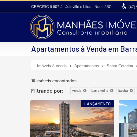
CRECI/SC 6.607-J
- Joinville e Litoral Norte /
SC
(47)
Apartamentos à Venda em Barra 
Imóveis à Venda
Apartamentos
Santa Catarina
10
imóveis encontrados
Filtrando por:
venda
barra velha
itajubá
LANÇAMENTO