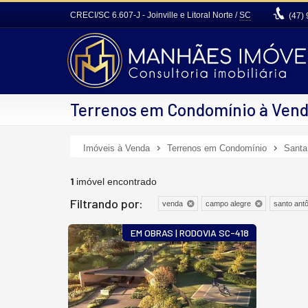
CRECI/SC 6.607-J
- Joinville e Litoral Norte /
SC
(47)
Terrenos em Condomínio à Vend
Imóveis à Venda
Terrenos em Condomínio
Santa
1
imóvel encontrado
Filtrando por:
venda
campo alegre
santo antô
EM OBRAS | RODOVIA SC-418