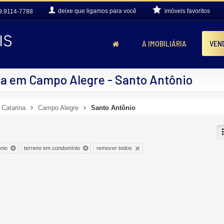
deixe que
ligamos para você
imóveis favoritos
9.9114-7788
A IMOBILIÁRIA
VEN
a em Campo Alegre - Santo Antônio
 Catarina
Campo Alegre
Santo Antônio
remover todos
nio
terreno em condomínio