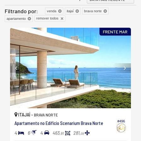
Filtrando por:
venda
itajaí
brava norte
remover todos
apartamento
FRENTE MAR
ITAJAÍ -
BRAVA NORTE
#496
Apartamento no Edifício Scenarium Brava Norte
4
6
4
463,
281,
91
08