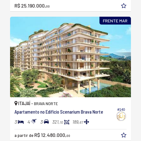
R$ 25.190.000,
00
FRENTE MAR
ITAJAÍ -
BRAVA NORTE
#140
Apartamento no Edifício Scenarium Brava Norte
3
4
3
321,
189,
10
67
R$ 12.480.000,
a partir de
00