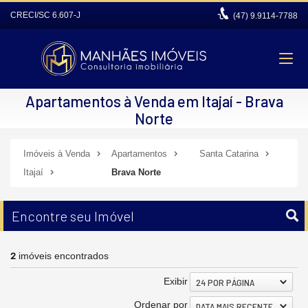
CRECI/SC 6.607-J
(47)
9.9114-7788
Apartamentos à Venda em Itajaí - Brava
Norte
Imóveis à Venda
Apartamentos
Santa Catarina
Itajaí
Brava Norte
Encontre seu Imóvel
2
imóveis encontrados
Exibir
24 POR PÁGINA
Ordenar por
DATA MAIS RECENTE