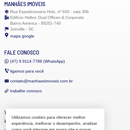
MANHÃES IMÓVEIS
Rua Expedicionário Holz, nº 550 - sala 306
Edifício Helbor Dual Offices & Corporate
Bairro América - 89201-740
Joinville -
SC
mapa google
FALE CONOSCO
(47)
9.9114-7788 (WhatsApp)
ligamos para você
contato@manhaesimoveis.com.br
trabalhe conosco
VEJA MAIS
Utilizamos
cookies
para oferecer melhor
receba nosso newsletter
experiência, melhorar o desempenho, analisar
como você interage em nosso site e gravar