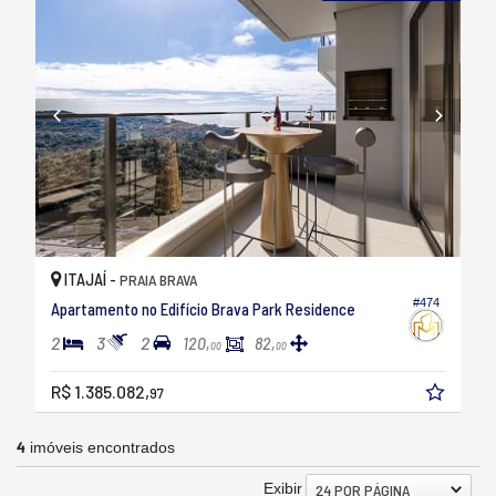
ITAJAÍ -
PRAIA BRAVA
#474
Apartamento no Edifício Brava Park Residence
2
3
2
120,
82,
00
00
R$ 1.385.082,
97
4
imóveis encontrados
Exibir
24 POR PÁGINA