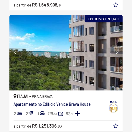
R$ 1.648.998,
a partir de
04
EM CONSTRUÇÃO
ITAJAÍ -
PRAIA BRAVA
#206
Apartamento no Edifício Venice Brava House
2
2
1
119,
67,
80
00
R$ 1.251.306,
a partir de
63