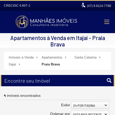
CRECI/SC 6.607-J
(47)
9.9114-7788
Apartamentos à Venda em Itajaí - Praia
Brava
Imóveis à Venda
Apartamentos
Santa Catarina
Itajaí
Praia Brava
Encontre seu Imóvel
4
imóveis encontrados
Exibir
24 POR PÁGINA
Ordenar por
DATA MAIS RECENTE