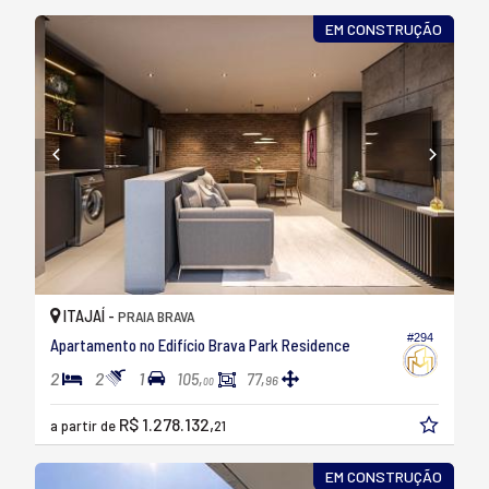
EM CONSTRUÇÃO
ITAJAÍ -
PRAIA BRAVA
#294
Apartamento no Edifício Brava Park Residence
2
2
1
105,
77,
96
00
R$ 1.278.132,
a partir de
21
EM CONSTRUÇÃO