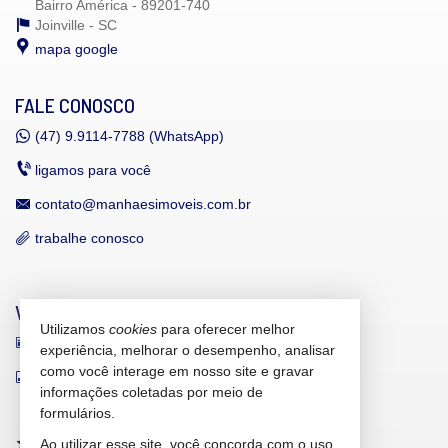
Bairro América - 89201-740
Joinville -
SC
mapa google
FALE CONOSCO
(47)
9.9114-7788 (WhatsApp)
ligamos para você
contato@manhaesimoveis.com.br
trabalhe conosco
VEJA MAIS
Utilizamos
cookies
para oferecer melhor
receba nosso newsletter
experiência, melhorar o desempenho, analisar
como você interage em nosso site e gravar
indicadores financeiros
informações coletadas por meio de
cadastre seu imóvel
formulários.
Ao utilizar esse site, você concorda com o uso
imóveis favoritos