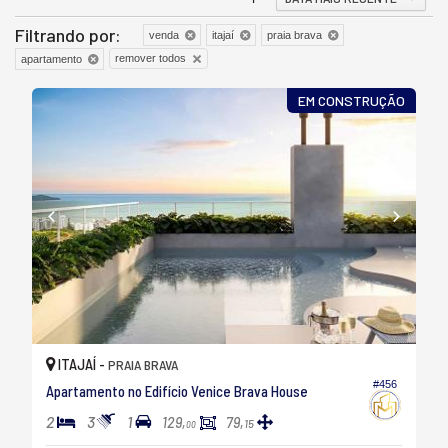
Filtrando por:
venda
itajaí
praia brava
remover todos
apartamento
EM CONSTRUÇÃO
ITAJAÍ -
PRAIA BRAVA
#456
Apartamento no Edifício Venice Brava House
2
3
1
129,
79,
15
00