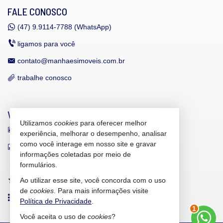
FALE CONOSCO
(47)
9.9114-7788 (WhatsApp)
ligamos para você
contato@manhaesimoveis.com.br
trabalhe conosco
VEJA MAIS
Utilizamos
cookies
para oferecer melhor
receba nosso newsletter
experiência, melhorar o desempenho, analisar
como você interage em nosso site e gravar
indicadores financeiros
informações coletadas por meio de
cadastre seu imóvel
formulários.
Ao utilizar esse site, você concorda com o uso
imóveis favoritos
de
cookies
. Para mais informações visite
mapa de imóveis
Política de Privacidade
.
1
Você aceita o uso de
cookies
?