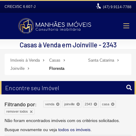
CRECI/SC 6.607-J
(47)
9.9114-7788
Casas à Venda em Joinville - 2343
Imóveis à Venda
Casas
Santa Catarina
Joinville
Floresta
Encontre seu Imóvel
Filtrando por:
venda
joinville
2343
casa
remover todos
Não foram encontrados imóveis com os critérios solicitados.
Busque novamente ou veja
todos os imóveis
.