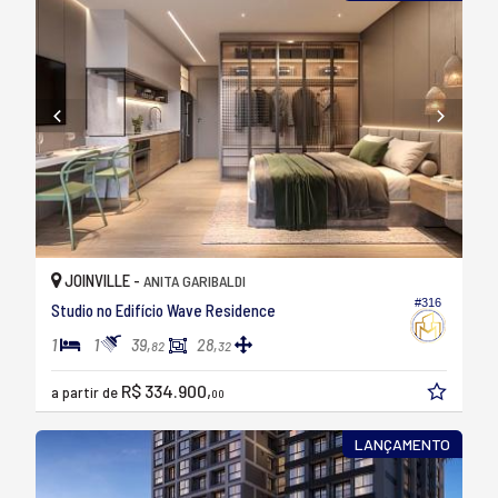
JOINVILLE -
ANITA GARIBALDI
#316
Studio no Edifício Wave Residence
1
1
39,
28,
82
32
R$ 334.900,
a partir de
00
LANÇAMENTO