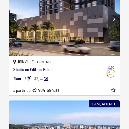
JOINVILLE -
CENTRO
#166
Studio no Edifício Pulse
1
1
32,
74
R$ 464.594,
a partir de
99
LANÇAMENTO