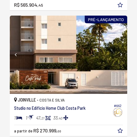
R$ 565.904,
45
PRÉ-LANÇAMENTO
JOINVILLE -
COSTA E SILVA
#442
Studio no Edifício Home Club Costa Park
1
1
47,
33,
21
40
R$ 270.999,
a partir de
00