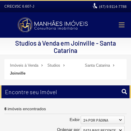
CRECI/SC 6.607-J
(47)
9.9114-7788
Studios à Venda em Joinville - Santa
Catarina
Imóveis à Venda
Studios
Santa Catarina
Joinville
Encontre seu Imóvel
6
imóveis encontrados
Exibir
24 POR PÁGINA
Ordenar por
DATA MAIS RECENTE