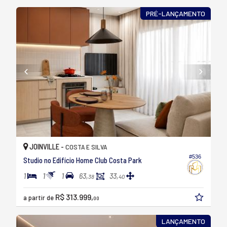
PRÉ-LANÇAMENTO
JOINVILLE -
COSTA E SILVA
#536
Studio no Edifício Home Club Costa Park
1
1
1
63,
33,
38
40
R$ 313.999,
a partir de
00
LANÇAMENTO