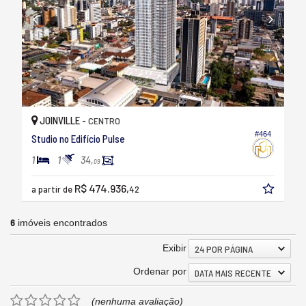
JOINVILLE -
CENTRO
#464
Studio no Edifício Pulse
1
1
34,
09
R$ 474.936,
a partir de
42
6
imóveis encontrados
Exibir
24 POR PÁGINA
Ordenar por
DATA MAIS RECENTE
(nenhuma avaliação)