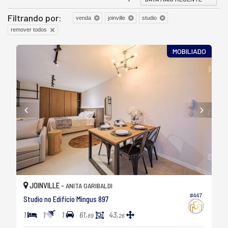
Filtrando por:
venda
joinville
studio
remover todos
MOBILIADO
JOINVILLE -
ANITA GARIBALDI
#447
Studio no Edifício Mingus 897
1
1
1
61,
43,
89
26