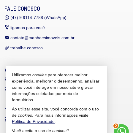
FALE CONOSCO
(47)
9.9114-7788 (WhatsApp)
ligamos para você
contato@manhaesimoveis.com.br
trabalhe conosco
VEJA MAIS
Utilizamos
cookies
para oferecer melhor
receba nosso newsletter
experiência, melhorar o desempenho, analisar
como você interage em nosso site e gravar
indicadores financeiros
informações coletadas por meio de
cadastre seu imóvel
formulários.
Ao utilizar esse site, você concorda com o uso
imóveis favoritos
de
cookies
. Para mais informações visite
mapa de imóveis
Política de Privacidade
.
2
Você aceita o uso de
cookies
?