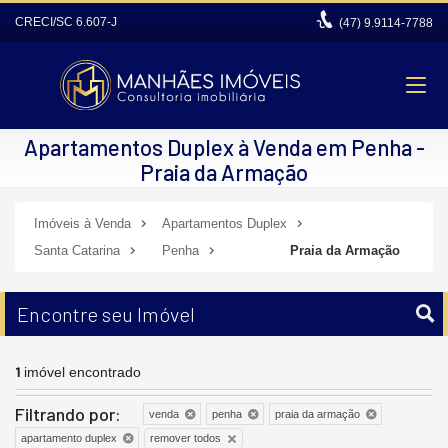
CRECI/SC 6.607-J
(47)
9.9114-7788
Apartamentos Duplex à Venda em Penha -
Praia da Armação
Imóveis à Venda
Apartamentos Duplex
Santa Catarina
Penha
Praia da Armação
Encontre seu Imóvel
1
imóvel encontrado
Filtrando por:
venda
penha
praia da armação
remover todos
apartamento duplex