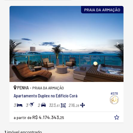
PRAIA DA ARMAÇÃO
PENHA -
PRAIA DA ARMAÇÃO
#378
Apartamento Duplex no Edifício Corá
3
3
2
323,
216,
61
28
R$ 4.174.343,
a partir de
25
1
imóvel encontrado