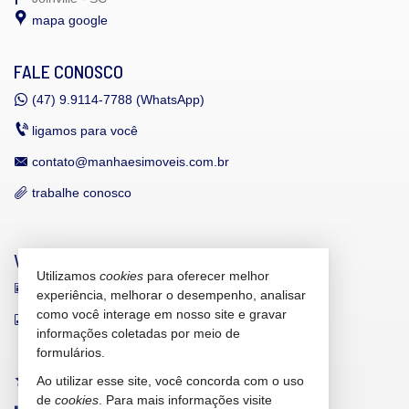
mapa google
FALE CONOSCO
(47)
9.9114-7788 (WhatsApp)
ligamos para você
contato@manhaesimoveis.com.br
trabalhe conosco
VEJA MAIS
Utilizamos
cookies
para oferecer melhor
receba nosso newsletter
experiência, melhorar o desempenho, analisar
como você interage em nosso site e gravar
indicadores financeiros
informações coletadas por meio de
cadastre seu imóvel
formulários.
Ao utilizar esse site, você concorda com o uso
imóveis favoritos
de
cookies
. Para mais informações visite