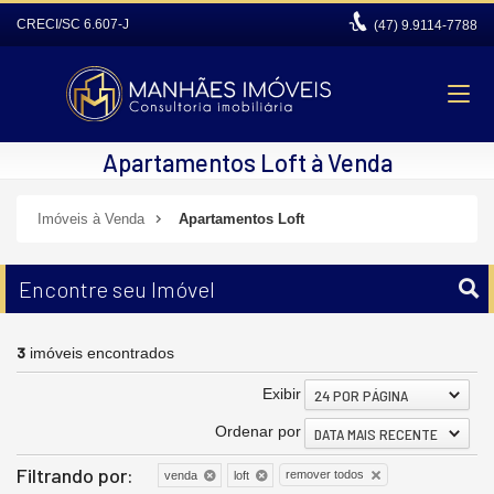
CRECI/SC 6.607-J
(47)
9.9114-7788
Apartamentos Loft à Venda
Imóveis à Venda
Apartamentos Loft
Encontre seu Imóvel
3
imóveis encontrados
Exibir
24 POR PÁGINA
Ordenar por
DATA MAIS RECENTE
Filtrando por:
remover todos
venda
loft