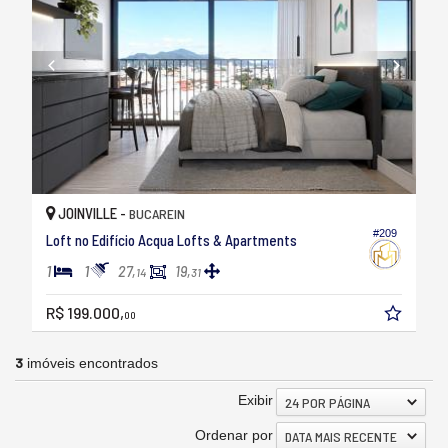
JOINVILLE -
BUCAREIN
#209
Loft no Edifício Acqua Lofts & Apartments
1
1
27,
19,
14
31
R$ 199.000,
00
3
imóveis encontrados
Exibir
24 POR PÁGINA
Ordenar por
DATA MAIS RECENTE