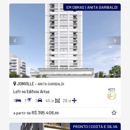
EM OBRAS | ANITA GARIBALDI
JOINVILLE -
ANITA GARIBALDI
#271
Loft no Edifício Artus
1
1
1
40,
28,
18
18
R$ 395.406,
a partir de
86
PRONTO | COSTA E SILVA