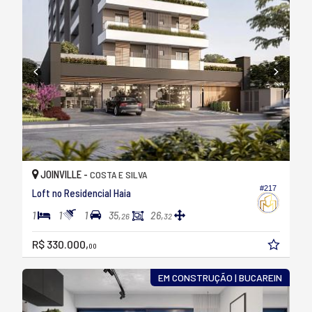
JOINVILLE -
COSTA E SILVA
#217
Loft no Residencial Haia
1
1
1
35,
26,
26
32
R$ 330.000,
00
EM CONSTRUÇÃO | BUCAREIN