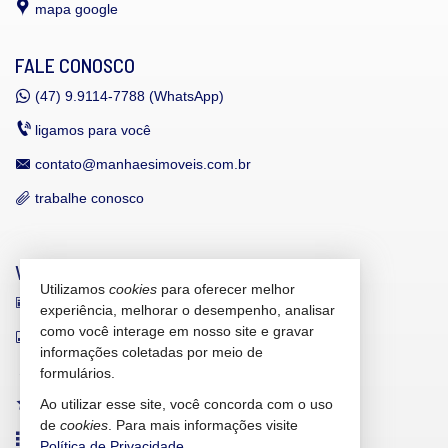
mapa google
FALE CONOSCO
(47)
9.9114-7788 (WhatsApp)
ligamos para você
contato@manhaesimoveis.com.br
trabalhe conosco
VEJA MAIS
Utilizamos
cookies
para oferecer melhor
receba nosso newsletter
experiência, melhorar o desempenho, analisar
como você interage em nosso site e gravar
indicadores financeiros
informações coletadas por meio de
cadastre seu imóvel
formulários.
Ao utilizar esse site, você concorda com o uso
imóveis favoritos
de
cookies
. Para mais informações visite
mapa de imóveis
Política de Privacidade
.