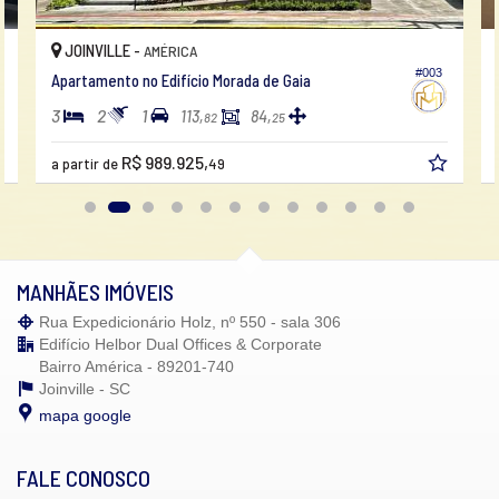
Acessibilidade para PNE
JOINVILLE -
AMÉRICA
Endereço:
#003
Apartamento no Edifício Morada de Gaia
Rua Xv de Novembro
América
3
2
1
113,
84,
82
25
Joinville /
SC
ver mapa abaixo
R$ 989.925,
a partir de
49
MANHÃES IMÓVEIS
Rua Expedicionário Holz, nº 550 - sala 306
Edifício Helbor Dual Offices & Corporate
Bairro América - 89201-740
Joinville -
SC
mapa google
FALE CONOSCO