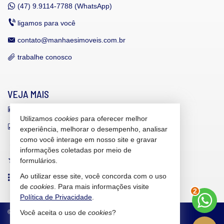
(47)
9.9114-7788 (WhatsApp)
ligamos para você
contato@manhaesimoveis.com.br
trabalhe conosco
VEJA MAIS
receba nosso newsletter
Utilizamos
cookies
para oferecer melhor
indicadores financeiros
experiência, melhorar o desempenho, analisar
como você interage em nosso site e gravar
cadastre seu imóvel
informações coletadas por meio de
imóveis favoritos
formulários.
Ao utilizar esse site, você concorda com o uso
2
mapa de imóveis
de
cookies
. Para mais informações visite
Política de Privacidade
.
©
2026
CRECI/SC 6.607-J
Política de Privacidade
Você aceita o uso de
cookies
?