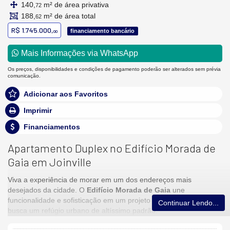
140,
m² de área privativa
72
188,
m² de área total
62
R$ 1.745.000,
financiamento bancário
00
Mais Informações via WhatsApp
Os preços, disponibilidades e condições de pagamento poderão ser alterados sem prévia
comunicação.
Adicionar aos Favoritos
Imprimir
Financiamentos
Apartamento Duplex no Edifício Morada de
Gaia em Joinville
Viva a experiência de morar em um dos endereços mais
desejados da cidade. O
Edifício Morada de Gaia
une
funcionalidade e sofisticação em um projeto feito para quem
Continuar Lendo...
busca um refúgio urbano de altíssimo padrão.
Em destaque, um espetacular
apartamento duplex de 140m²