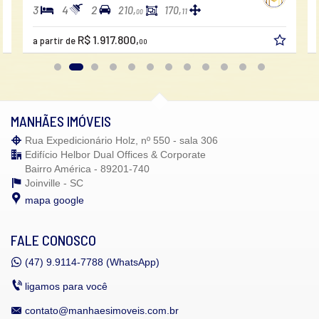
3
4
2
210,
170,
11
00
R$ 1.917.800,
a partir de
00
MANHÃES IMÓVEIS
Rua Expedicionário Holz, nº 550 - sala 306
Edifício Helbor Dual Offices & Corporate
Bairro América - 89201-740
Joinville -
SC
mapa google
FALE CONOSCO
(47)
9.9114-7788 (WhatsApp)
ligamos para você
contato@manhaesimoveis.com.br