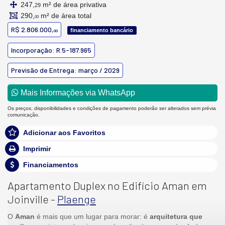
247,
m² de área privativa
29
290,
m² de área total
00
R$ 2.806.000,
financiamento bancário
00
Incorporação: R.5-187.965
Previsão de Entrega: março / 2029
Mais Informações via WhatsApp
Os preços, disponibilidades e condições de pagamento poderão ser alterados sem prévia
comunicação.
Adicionar aos Favoritos
Imprimir
Financiamentos
Apartamento Duplex no Edifício Aman em
Joinville -
Plaenge
O
Aman
é mais que um lugar para morar: é
arquitetura que