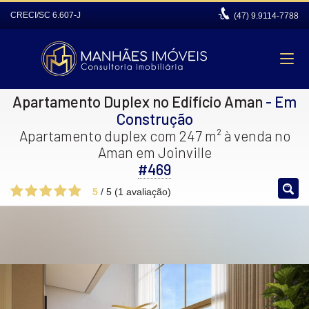
CRECI/SC 6.607-J
(47)
9.9114-7788
Apartamento Duplex no Edifício Aman
- Em
Construção
Apartamento duplex com 247 m² à venda no
Aman em Joinville
#469
5
/
5
(
1
avaliação)