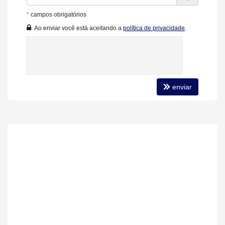
Diferenciais do Empreendimento:
Três pavimentos de garagem com acessos independentes.
*
campos obrigatórios
Uma vaga com infra para carregamento de carro elétrico por
Ao enviar você está aceitando a
política de privacidade
.
apartamento.
Unidades com depósito privativo no mesmo pavimento.
Hall social e de serviço independentes.
3 elevadores - 2 sociais e 1 serviço.
Características do Imóvel
Aquecimento de Água
enviar
Churrasqueira
Despensa
Piso Porcelanato
Piso Vinílico
Infra para Ar Split
Andar Alto
Vista Livre
Acabamento em Gesso
Fechadura Eletrônica
Vista Panorâmica
Mezanino
Aceita Pet
Área de Serviço
Copa
Home Office