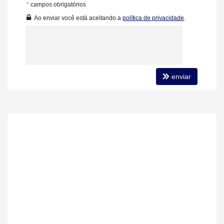
Diferenciais do Empreendimento:
*
campos obrigatórios
Três pavimentos de garagem com acessos independentes.
Ao enviar você está aceitando a
política de privacidade
.
Uma vaga com infra para carregamento de carro elétrico por
apartamento.
Unidades com depósito privativo no mesmo pavimento.
Hall social e de serviço independentes.
3 elevadores - 2 sociais e 1 serviço.
Características do Imóvel
enviar
Aquecimento de Água
Churrasqueira
Piso Porcelanato
Piso Vinílico
Infra para Ar Split
Andar Alto
Vista Livre
Acabamento em Gesso
Fechadura Eletrônica
Vista Panorâmica
Aceita Pet
Área de Serviço
Living
Sacada com Churrasqueira
Cozinha
Espaço Gourmet