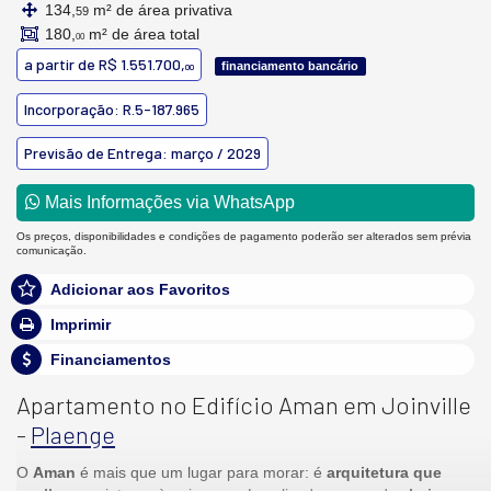
134,
m² de área privativa
59
180,
m² de área total
00
a partir de
R$ 1.551.700,
financiamento bancário
00
Incorporação: R.5-187.965
Previsão de Entrega: março / 2029
Mais Informações via WhatsApp
Os preços, disponibilidades e condições de pagamento poderão ser alterados sem prévia
comunicação.
Adicionar aos Favoritos
Imprimir
Financiamentos
Apartamento no Edifício Aman em Joinville
-
Plaenge
O
Aman
é mais que um lugar para morar: é
arquitetura que