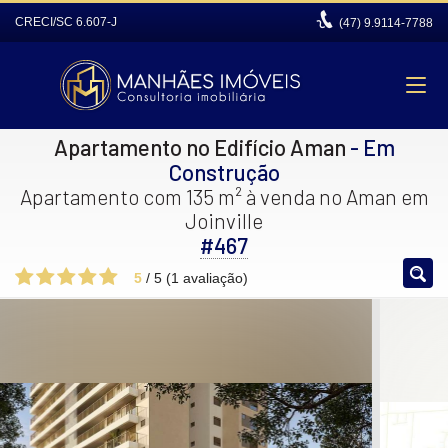
CRECI/SC 6.607-J
(47)
9.9114-7788
Apartamento no Edifício Aman
- Em
Construção
Apartamento com 135 m² à venda no Aman em
Joinville
#467
5
/
5
(
1
avaliação)