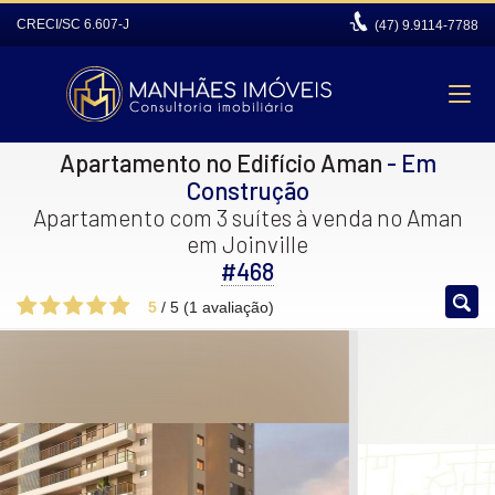
CRECI/SC 6.607-J
(47)
9.9114-7788
Apartamento no Edifício Aman
- Em
Construção
Apartamento com 3 suítes à venda no Aman
em Joinville
#468
5
/
5
(
1
avaliação)