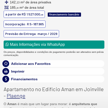
142,
m² de área privativa
13
185,
m² de área total
00
a partir de
R$ 1.527.000,
financiamento bancário
00
Incorporação: R.5-187.965
Previsão de Entrega: março / 2029
Mais Informações via WhatsApp
Os preços, disponibilidades e condições de pagamento poderão ser alterados sem prévia
comunicação.
Adicionar aos Favoritos
Imprimir
Financiamentos
Apartamento no Edifício Aman em Joinville
-
Plaenge
O
Aman
é mais que um lugar para morar: é
arquitetura que