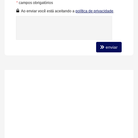
Diferenciais do Empreendimento:
*
campos obrigatórios
Três pavimentos de garagem com acessos independentes.
Ao enviar você está aceitando a
política de privacidade
.
Uma vaga com infra para carregamento de carro elétrico por
apartamento.
Unidades com depósito privativo no mesmo pavimento.
Hall social e de serviço independentes.
3 elevadores - 2 sociais e 1 serviço.
Características do Imóvel
enviar
Aquecimento de Água
Churrasqueira
Piso Porcelanato
Piso Vinílico
Infra para Ar Split
Andar Alto
Vista Livre
Acabamento em Gesso
Fechadura Eletrônica
Vista Panorâmica
Aceita Pet
Área de Serviço
Living
Sacada com Churrasqueira
Cozinha
Espaço Gourmet