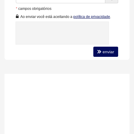
Diferenciais do Empreendimento:
Três pavimentos de garagem com acessos independentes.
*
campos obrigatórios
Uma vaga com infra para carregamento de carro elétrico por
Ao enviar você está aceitando a
política de privacidade
.
apartamento.
Unidades com depósito privativo no mesmo pavimento.
Hall social e de serviço independentes.
3 elevadores - 2 sociais e 1 serviço.
Características do Imóvel
Aquecimento de Água
enviar
Churrasqueira
Despensa
Piso Porcelanato
Piso Vinílico
Infra para Ar Split
Vista Livre
Acabamento em Gesso
Fechadura Eletrônica
Aceita Pet
Área de Serviço
Living
Sacada / Varanda
Sacada com Churrasqueira
Sala para 2 Ambientes
Terraço