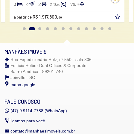
3
4
2
210,
170,
11
00
R$ 1.917.800,
a partir de
00
MANHÃES IMÓVEIS
Rua Expedicionário Holz, nº 550 - sala 306
Edifício Helbor Dual Offices & Corporate
Bairro América - 89201-740
Joinville -
SC
mapa google
FALE CONOSCO
(47)
9.9114-7788 (WhatsApp)
ligamos para você
contato@manhaesimoveis.com.br