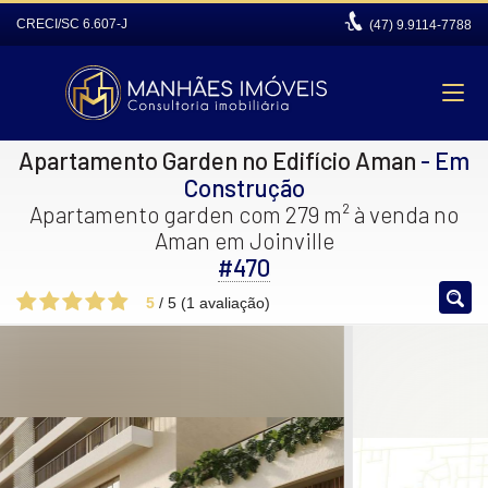
CRECI/SC 6.607-J
(47)
9.9114-7788
Apartamento Garden no Edifício Aman
- Em
Construção
Apartamento garden com 279 m² à venda no
Aman em Joinville
#470
5
/
5
(
1
avaliação)