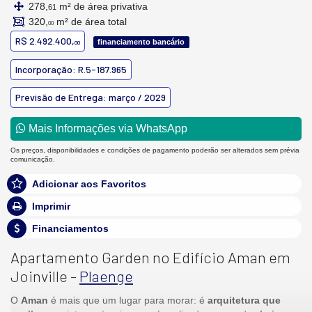
278,
m² de área privativa
61
320,
m² de área total
00
R$ 2.492.400,
financiamento bancário
00
Incorporação: R.5-187.965
Previsão de Entrega: março / 2029
Mais Informações via WhatsApp
Os preços, disponibilidades e condições de pagamento poderão ser alterados sem prévia
comunicação.
Adicionar aos Favoritos
Imprimir
Financiamentos
Apartamento Garden no Edifício Aman em
Joinville -
Plaenge
O
Aman
é mais que um lugar para morar: é
arquitetura que