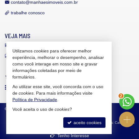
contato@manhaesimoveis.com.br
trabalhe conosco
VEJA MAIS
receba nosso newsletter
Utilizamos
cookies
para oferecer melhor
indicadores financeiros
experiência, melhorar o desempenho, analisar
como você interage em nosso site e gravar
cadastre seu imóvel
informações coletadas por meio de
imóveis favoritos
formulários.
Ao utilizar esse site, você concorda com o uso
mapa de imóveis
de
cookies
. Para mais informações visite
2
Política de Privacidade
.
©
2026
CRECI/SC 6.607-J
Política de Privacidade
Você aceita o uso de
cookies
?
aceito cookies
Site para imobiliárias
: Castel Digital
Tenho Interesse