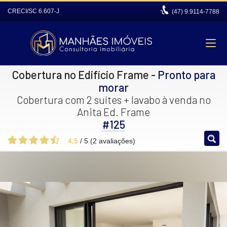
CRECI/SC 6.607-J
(47)
9.9114-7788
Cobertura no Edifício Frame
- Pronto para
morar
Cobertura com 2 suítes + lavabo à venda no
Anita Ed. Frame
#125
4,5
/
5
(
2
avaliações)