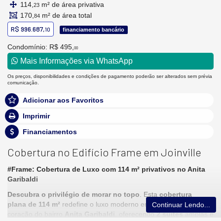
114,
m² de área privativa
23
170,
m² de área total
84
R$ 996.687,
10
financiamento bancário
Condomínio: R$ 495,
00
Mais Informações via WhatsApp
Os preços, disponibilidades e condições de pagamento poderão ser alterados sem prévia
comunicação.
Adicionar aos Favoritos
Imprimir
Financiamentos
Cobertura no Edifício Frame em Joinville
#Frame: Cobertura de Luxo com 114 m² privativos no Anita
Garibaldi
Descubra o privilégio de morar no topo
. Esta
cobertura
plana
de 114 m²
redefine o luxo moderno em
Joinville
, no
Continuar Lendo...
coração do bairro
Anita Garibaldi
, oferecendo
2 suítes
amplas e