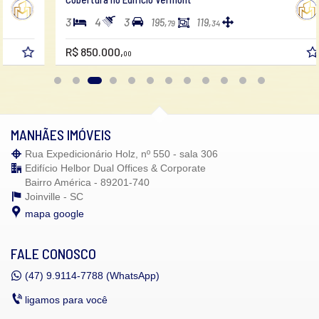
3
4
3
195,
119,
79
34
R$ 850.000,
00
MANHÃES IMÓVEIS
Rua Expedicionário Holz, nº 550 - sala 306
Edifício Helbor Dual Offices & Corporate
Bairro América - 89201-740
Joinville -
SC
mapa google
FALE CONOSCO
(47)
9.9114-7788 (WhatsApp)
ligamos para você